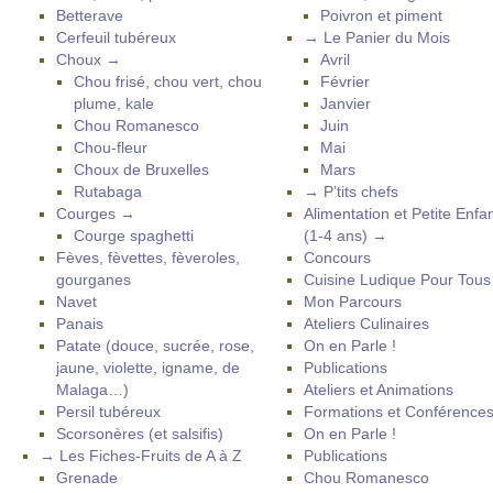
Betterave
Poivron et piment
Cerfeuil tubéreux
→ Le Panier du Mois
Choux →
Avril
Chou frisé, chou vert, chou
Février
plume, kale
Janvier
Chou Romanesco
Juin
Chou-fleur
Mai
Choux de Bruxelles
Mars
Rutabaga
→ P’tits chefs
Courges →
Alimentation et Petite Enfa
Courge spaghetti
(1-4 ans) →
Fèves, fèvettes, fèveroles,
Concours
gourganes
Cuisine Ludique Pour Tou
Navet
Mon Parcours
Panais
Ateliers Culinaires
Patate (douce, sucrée, rose,
On en Parle !
jaune, violette, igname, de
Publications
Malaga…)
Ateliers et Animations
Persil tubéreux
Formations et Conférence
Scorsonères (et salsifis)
On en Parle !
→ Les Fiches-Fruits de A à Z
Publications
Grenade
Chou Romanesco