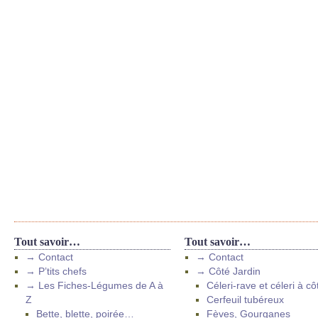
Tout savoir…
Tout savoir…
→ Contact
→ Contact
→ P’tits chefs
→ Côté Jardin
→ Les Fiches-Légumes de A à
Céleri-rave et céleri à cô
Z
Cerfeuil tubéreux
Bette, blette, poirée…
Fèves, Gourganes