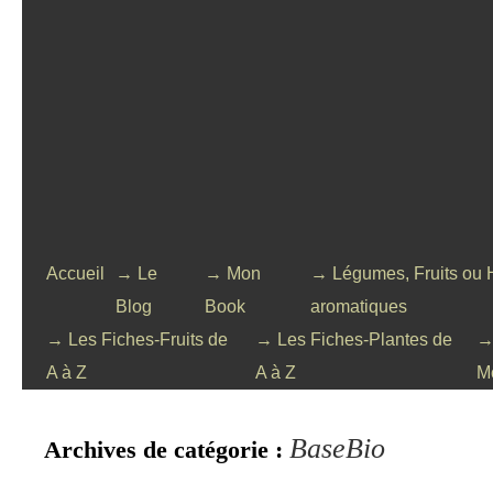
Accueil
→ Le
→ Mon
→ Légumes, Fruits ou 
Blog
Book
aromatiques
→ Les Fiches-Fruits de
→ Les Fiches-Plantes de
→
A à Z
A à Z
M
BaseBio
Archives de catégorie :