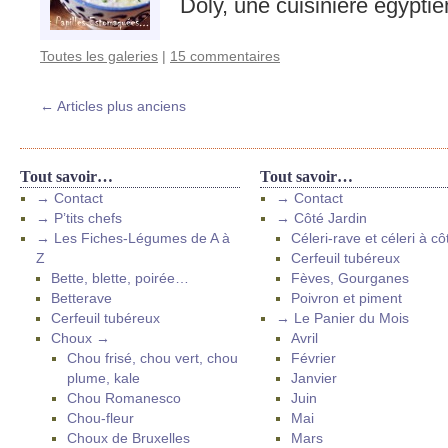
Doly, une cuisinière égyptie
Toutes les galeries
|
15 commentaires
←
Articles plus anciens
Tout savoir…
Tout savoir…
→ Contact
→ Contact
→ P’tits chefs
→ Côté Jardin
→ Les Fiches-Légumes de A à
Céleri-rave et céleri à cô
Z
Cerfeuil tubéreux
Bette, blette, poirée…
Fèves, Gourganes
Betterave
Poivron et piment
Cerfeuil tubéreux
→ Le Panier du Mois
Choux →
Avril
Chou frisé, chou vert, chou
Février
plume, kale
Janvier
Chou Romanesco
Juin
Chou-fleur
Mai
Choux de Bruxelles
Mars