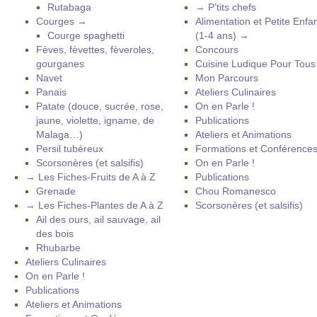
Rutabaga
→ P’tits chefs
Courges →
Alimentation et Petite Enfa
Courge spaghetti
(1-4 ans) →
Fèves, fèvettes, fèveroles,
Concours
gourganes
Cuisine Ludique Pour Tou
Navet
Mon Parcours
Panais
Ateliers Culinaires
Patate (douce, sucrée, rose,
On en Parle !
jaune, violette, igname, de
Publications
Malaga…)
Ateliers et Animations
Persil tubéreux
Formations et Conférence
Scorsonères (et salsifis)
On en Parle !
→ Les Fiches-Fruits de A à Z
Publications
Grenade
Chou Romanesco
→ Les Fiches-Plantes de A à Z
Scorsonères (et salsifis)
Ail des ours, ail sauvage, ail
des bois
Rhubarbe
Ateliers Culinaires
On en Parle !
Publications
Ateliers et Animations