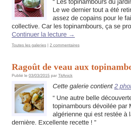
“ Les topinambours du jardi
Le we dernier tout a été reti
assez de copains pour le fa
collective. Car les topinambours, ça se p
Continuer la lecture
→
Toutes les galeries
|
2 commentaires
Ragoût de veau aux topinamb
Publié le
03/03/2015
par
TitAnick
Cette galerie contient
2 pho
“ Une autre belle découvert
topinambours dévoilée par 
algérienne qui est restée à
dernière. Excellente recette ! ”