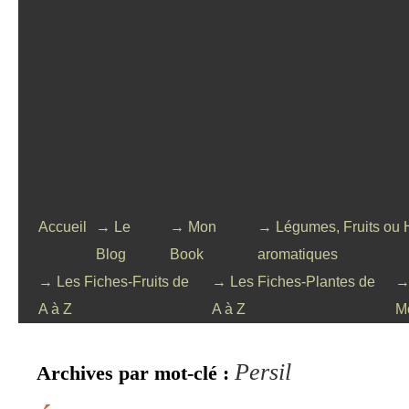
Accueil
→ Le
→ Mon
→ Légumes, Fruits ou 
Blog
Book
aromatiques
→ Les Fiches-Fruits de
→ Les Fiches-Plantes de
→
A à Z
A à Z
M
Persil
Archives par mot-clé :