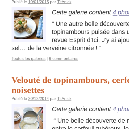
Publié le
10/01/2015
par
TitAnick
Cette galerie contient
4 pho
“ Une autre belle découvert
topinambours puisée dans 
revue Esprit d’Ici. J’y ai aj
sel… de la verveine citronnée ! ”
Toutes les galeries
|
6 commentaires
Velouté de topinambours, cerfe
noisettes
Publié le
20/12/2014
par
TitAnick
Cette galerie contient
4 pho
“ Une belle découverte de r
entre le cerfeuil tubéreux, l