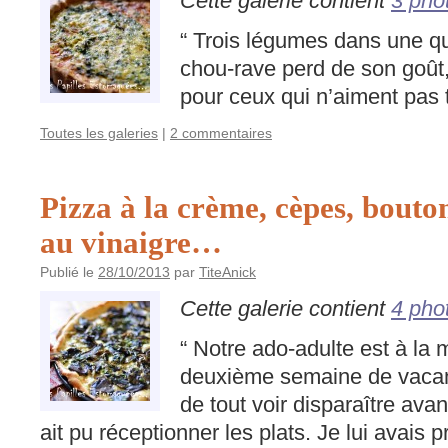
Cette galerie contient
3 pho
“ Trois légumes dans une qui
chou-rave perd de son goût, 
pour ceux qui n’aiment pas t
Toutes les galeries
|
2 commentaires
Pizza à la crème, cèpes, bouton
au vinaigre…
Publié le
28/10/2013
par
TiteAnick
Cette galerie contient
4 pho
“ Notre ado-adulte est à la
deuxième semaine de vaca
de tout voir disparaître av
ait pu réceptionner les plats. Je lui avais 