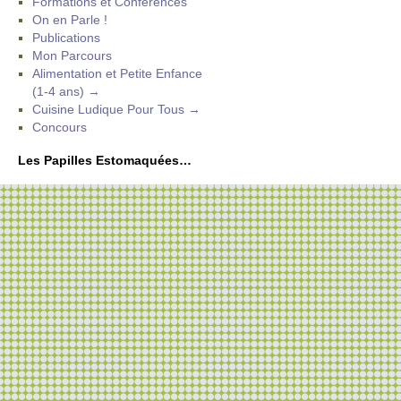
Formations et Conférences
On en Parle !
Publications
Mon Parcours
Alimentation et Petite Enfance
(1-4 ans) →
Cuisine Ludique Pour Tous →
Concours
Les Papilles Estomaquées…