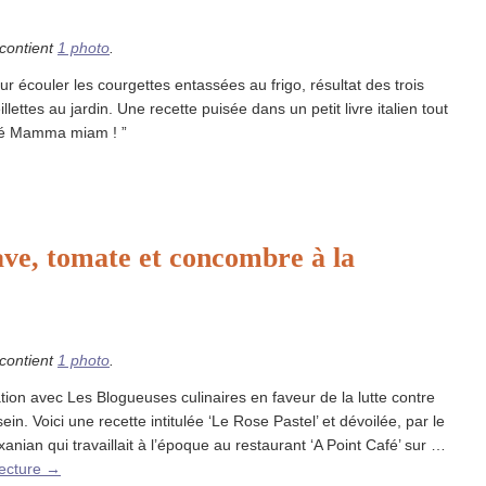
 contient
1 photo
.
ur écouler les courgettes entassées au frigo, résultat des trois
llettes au jardin. Une recette puisée dans un petit livre italien tout
ulé Mamma miam ! ”
ve, tomate et concombre à la
 contient
1 photo
.
ation avec Les Blogueuses culinaires en faveur de la lutte contre
ein. Voici une recette intitulée ‘Le Rose Pastel’ et dévoilée, par le
xanian qui travaillait à l’époque au restaurant ‘A Point Café’ sur …
lecture
→