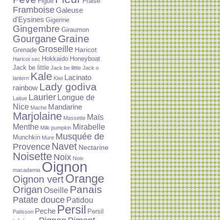
Figue
Fraise
Framboise
Galeuse
d'Eysines
Gigerine
Gingembre
Giraumon
Graine
Gourgane
Groseille
Haricot
Grenade
Hokkaido
Honeyboat
Haricot sec
Jack be little
Jack be llittle
Jack o
Kale
Lacinato
lantern
Kiwi
Lady godiva
rainbow
Laurier
Longue de
Laitue
Nice
Mandarine
Mache
Marjolaine
Maïs
Massette
Menthe
Mirabelle
Milk pumpkin
Musquée de
Munchkin
Mure
Navet
Provence
Nectarine
Noisette
Noix
Noix
Oignon
macadamia
Orange
Oignon vert
Panais
Origan
Oseille
Patate douce
Patidou
Persil
Peche
Persil
Patisson