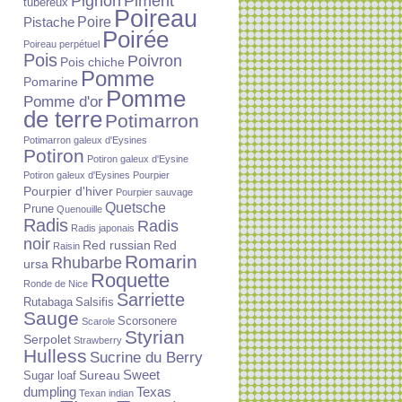
Piment
Pignon
tubéreux
Poireau
Poire
Pistache
Poirée
Poireau perpétuel
Pois
Poivron
Pois chiche
Pomme
Pomarine
Pomme
Pomme d'or
de terre
Potimarron
Potimarron galeux d'Eysines
Potiron
Potiron galeux d'Eysine
Potiron galeux d'Eysines
Pourpier
Pourpier d'hiver
Pourpier sauvage
Quetsche
Prune
Quenouille
Radis
Radis
Radis japonais
noir
Red russian
Red
Raisin
Romarin
Rhubarbe
ursa
Roquette
Ronde de Nice
Sarriette
Rutabaga
Salsifis
Sauge
Scorsonere
Scarole
Styrian
Serpolet
Strawberry
Hulless
Sucrine du Berry
Sureau
Sweet
Sugar loaf
dumpling
Texas
Texan indian