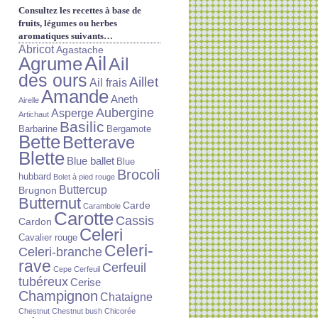
Consultez les recettes à base de
fruits, légumes ou herbes
aromatiques suivants…
Abricot
Agastache
Ail
Agrume
Ail
des ours
Aillet
Ail frais
Amande
Aneth
Airelle
Aubergine
Asperge
Artichaut
Basilic
Barbarine
Bergamote
Bette
Betterave
Blette
Blue ballet
Blue
Brocoli
hubbard
Bolet à pied rouge
Buttercup
Brugnon
Butternut
Carde
Carambole
Carotte
Cassis
Cardon
Celeri
Cavalier rouge
Celeri-
Celeri-branche
rave
Cerfeuil
Cepe
Cerfeuil
tubéreux
Cerise
Champignon
Chataigne
Chestnut
Chestnut bush
Chicorée