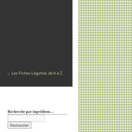
s
→ Les Fiches-Légumes de A à Z
Recherche par ingrédient…