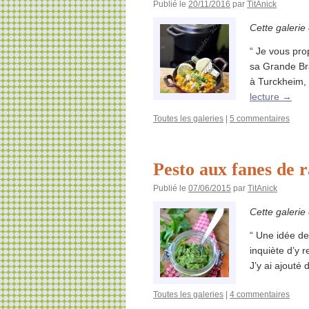
Publié le
20/11/2016
par
TitAnick
Cette galerie
“ Je vous pro
sa Grande Bra
à Turckheim,
lecture
→
Toutes les galeries
|
5 commentaires
Pesto aux fanes de ra
Publié le
07/06/2015
par
TitAnick
Cette galerie
“ Une idée de
inquiète d’y r
J’y ai ajouté d
Toutes les galeries
|
4 commentaires