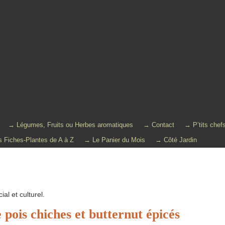
→ Légumes, Fruits ou Herbes aromatiques
→ Contact
→ P’tits chef
 Fiches-Plantes de A à Z
→ Le Panier du Mois
→ Côté Jardin
al et culturel.
pois chiches et butternut épicés