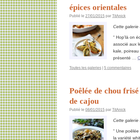
épices orientales
Publié le
27/01/2015
par
TitAnick
Cette galerie
“ Hop’là on é
associé aux 
kale, poireau
présenté …
C
Toutes les galeries
|
5 commentaires
Poêlée de chou fris
de cajou
Publié le
08/01/2015
par
TitAnick
Cette galerie
“ Une poêlée 
la variété whi