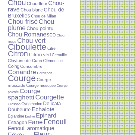
Chou
Chou-
Chou-fleur
rave
Chou de
Chou blanc
Bruxelles
Chou de Milan
Chou frisé
Chou
plume
Chou pointu
Chou Romanesco
Chou
Chou vert
rouge
Ciboulette
Citre
Citron
Citron vert
Citrouille
Claytone de Cuba
Clémentine
Coing
Concombre
Coriandre
Cornichon
Courge
Courge
muscade
Courge musquée
Courge
Courge
poivrée
Courgette
spaghetti
Delicata
Cynorhodon
Cresson
Echalote
Doubeurre
Epinard
Eglantine
Endive
Fenouil
Fane
Estragon
Fenouil aromatique
Fleur
Feve