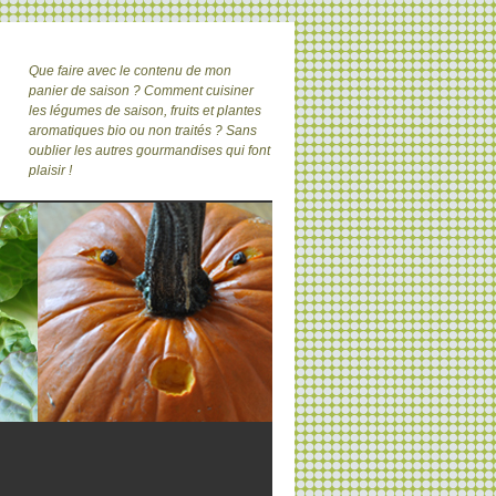
Que faire avec le contenu de mon
panier de saison ? Comment cuisiner
les légumes de saison, fruits et plantes
aromatiques bio ou non traités ? Sans
oublier les autres gourmandises qui font
plaisir !