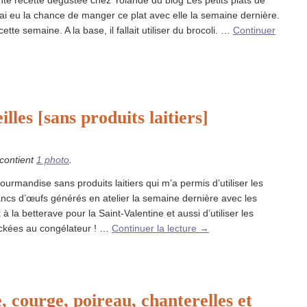
nte recette dégustée chez Yolande du blog Les petits plats de
ai eu la chance de manger ce plat avec elle la semaine dernière.
 cette semaine. A la base, il fallait utiliser du brocoli. …
Continuer
lles [sans produits laitiers]
 contient
1 photo
.
ourmandise sans produits laitiers qui m’a permis d’utiliser les
cs d’œufs générés en atelier la semaine dernière avec les
 à la betterave pour la Saint-Valentine et aussi d’utiliser les
ockées au congélateur ! …
Continuer la lecture
→
e, courge, poireau, chanterelles et