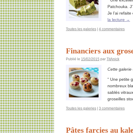
“ Une excelle
Patchouka. J’
Je l’ai refaite
la lecture
→
Toutes les galeries
|
4 commentaires
Financiers aux grosei
Publié le
15/02/2015
par
TitAnick
Cette galerie
“ Une petite g
nombreux blan
sablés vitraux
groseilles st
Toutes les galeries
|
3 commentaires
Pâtes farcies au kal