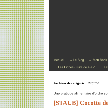
Accueil
→ Le Blog
→ Mon Book
→ Les Fiches-Fruits de A à Z
→ Les
Regime
Archives de catégorie :
Une pratique alimentaire d’ordre soci
[STAUB] Cocotte de 