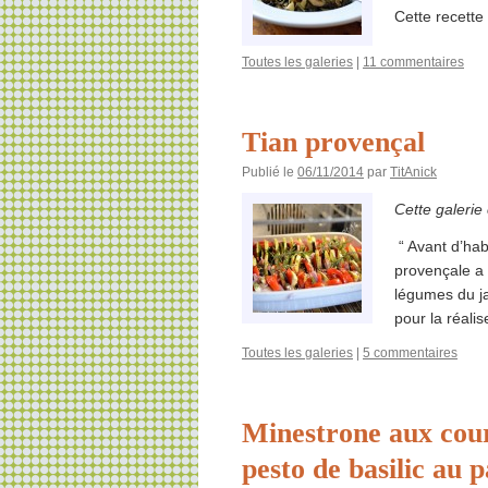
Cette recette 
Toutes les galeries
|
11 commentaires
Tian provençal
Publié le
06/11/2014
par
TitAnick
Cette galerie
“ Avant d’hab
provençale a
légumes du jar
pour la réali
Toutes les galeries
|
5 commentaires
Minestrone aux cour
pesto de basilic au