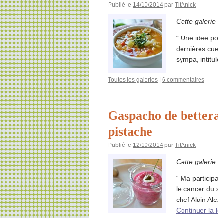
Publié le
14/10/2014
par
TitAnick
Cette galerie
“ Une idée po
dernières cuei
sympa, intit
Toutes les galeries
|
6 commentaires
Gaspacho de bettera
pistache
Publié le
12/10/2014
par
TitAnick
Cette galerie
“ Ma particip
le cancer du s
chef Alain Ale
Continuer la 