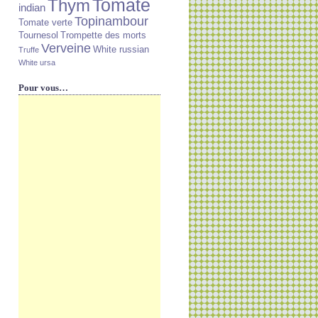
Tomate
Thym
indian
Topinambour
Tomate verte
Tournesol
Trompette des morts
Verveine
White russian
Truffe
White ursa
Pour vous…