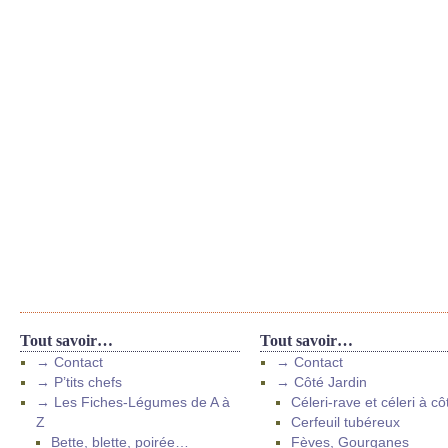
Tout savoir…
Tout savoir…
→ Contact
→ Contact
→ P’tits chefs
→ Côté Jardin
→ Les Fiches-Légumes de A à
Céleri-rave et céleri à cô
Z
Cerfeuil tubéreux
Bette, blette, poirée…
Fèves, Gourganes