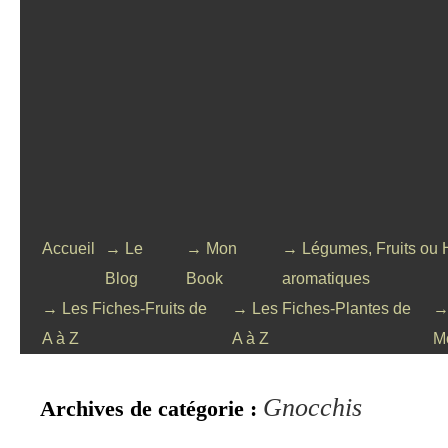
Accueil
→ Le
→ Mon
→ Légumes, Fruits ou 
Blog
Book
aromatiques
→ Les Fiches-Fruits de
→ Les Fiches-Plantes de
→
A à Z
A à Z
M
Gnocchis
Archives de catégorie :