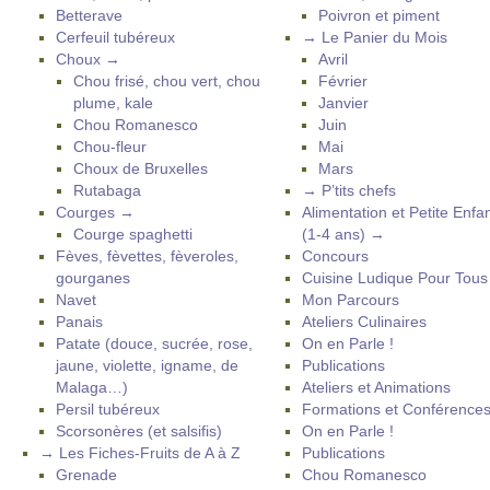
Betterave
Poivron et piment
Cerfeuil tubéreux
→ Le Panier du Mois
Choux →
Avril
Chou frisé, chou vert, chou
Février
plume, kale
Janvier
Chou Romanesco
Juin
Chou-fleur
Mai
Choux de Bruxelles
Mars
Rutabaga
→ P’tits chefs
Courges →
Alimentation et Petite Enfa
Courge spaghetti
(1-4 ans) →
Fèves, fèvettes, fèveroles,
Concours
gourganes
Cuisine Ludique Pour Tou
Navet
Mon Parcours
Panais
Ateliers Culinaires
Patate (douce, sucrée, rose,
On en Parle !
jaune, violette, igname, de
Publications
Malaga…)
Ateliers et Animations
Persil tubéreux
Formations et Conférence
Scorsonères (et salsifis)
On en Parle !
→ Les Fiches-Fruits de A à Z
Publications
Grenade
Chou Romanesco