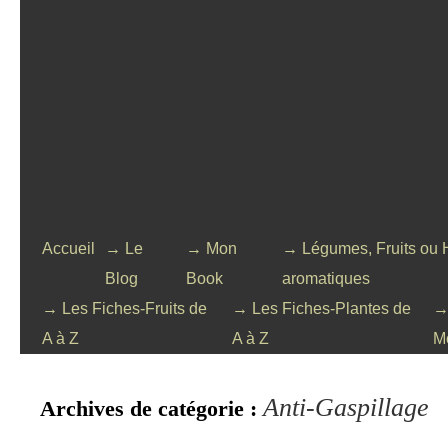
Accueil
→ Le
→ Mon
→ Légumes, Fruits ou 
Blog
Book
aromatiques
→ Les Fiches-Fruits de
→ Les Fiches-Plantes de
→
A à Z
A à Z
M
Anti-Gaspillage
Archives de catégorie :