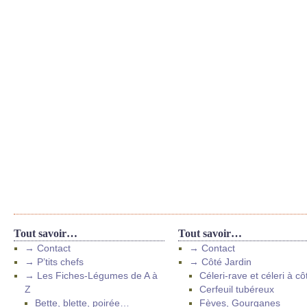
Tout savoir…
Tout savoir…
→ Contact
→ Contact
→ P’tits chefs
→ Côté Jardin
→ Les Fiches-Légumes de A à
Céleri-rave et céleri à cô
Z
Cerfeuil tubéreux
Bette, blette, poirée…
Fèves, Gourganes