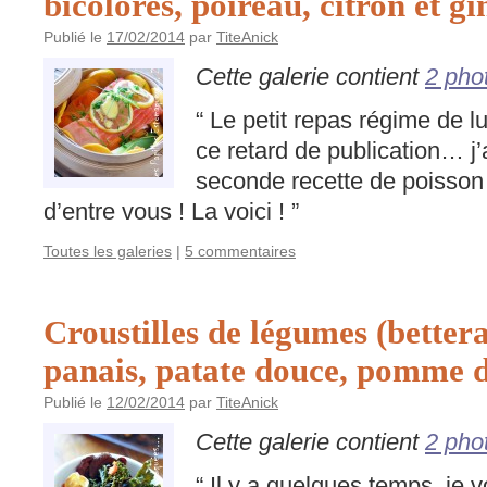
bicolores, poireau, citron et 
Publié le
17/02/2014
par
TiteAnick
Cette galerie contient
2 pho
“ Le petit repas régime de l
ce retard de publication… j
seconde recette de poisson
d’entre vous ! La voici ! ”
Toutes les galeries
|
5 commentaires
Croustilles de légumes (bettera
panais, patate douce, pomme 
Publié le
12/02/2014
par
TiteAnick
Cette galerie contient
2 pho
“ Il y a quelques temps, je 