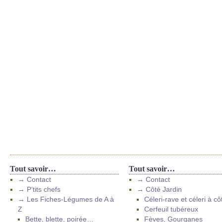
Tout savoir…
Tout savoir…
→ Contact
→ Contact
→ P’tits chefs
→ Côté Jardin
→ Les Fiches-Légumes de A à
Céleri-rave et céleri à cô
Z
Cerfeuil tubéreux
Bette, blette, poirée…
Fèves, Gourganes