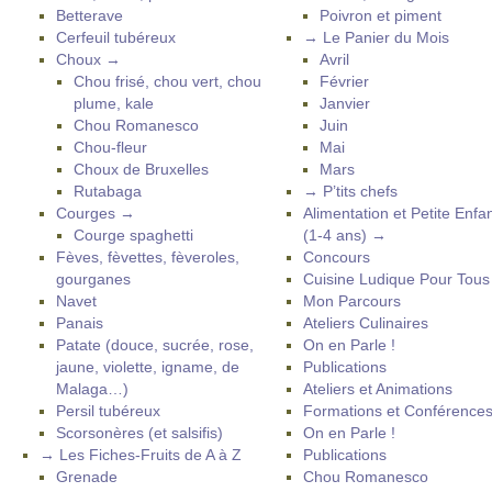
Betterave
Poivron et piment
Cerfeuil tubéreux
→ Le Panier du Mois
Choux →
Avril
Chou frisé, chou vert, chou
Février
plume, kale
Janvier
Chou Romanesco
Juin
Chou-fleur
Mai
Choux de Bruxelles
Mars
Rutabaga
→ P’tits chefs
Courges →
Alimentation et Petite Enfa
Courge spaghetti
(1-4 ans) →
Fèves, fèvettes, fèveroles,
Concours
gourganes
Cuisine Ludique Pour Tou
Navet
Mon Parcours
Panais
Ateliers Culinaires
Patate (douce, sucrée, rose,
On en Parle !
jaune, violette, igname, de
Publications
Malaga…)
Ateliers et Animations
Persil tubéreux
Formations et Conférence
Scorsonères (et salsifis)
On en Parle !
→ Les Fiches-Fruits de A à Z
Publications
Grenade
Chou Romanesco