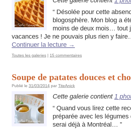
Cette galerie contient
1 pho
“ Désolée pour cette absence
blogosphère. Mon blog a été 
moins de deux mois… tout ju
vacances ! Je ne pouvais plus rien y fai
Continuer la lecture
→
Toutes les galeries
|
15 commentaires
Soupe de patates douces et ch
Publié le
31/03/2014
par
TiteAnick
Cette galerie contient
1 pho
“ Quand vous lirez cette rec
préparée avec les légumes d
serai déjà à Montréal… ”