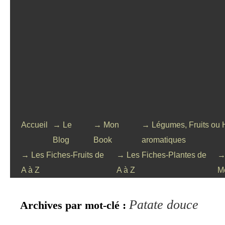
Accueil
→ Le
→ Mon
→ Légumes, Fruits ou 
Blog
Book
aromatiques
→ Les Fiches-Fruits de
→ Les Fiches-Plantes de
→
A à Z
A à Z
M
Patate douce
Archives par mot-clé :