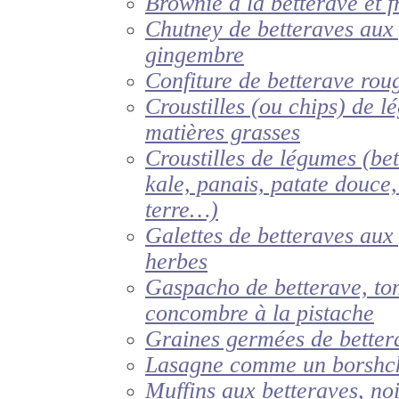
Brownie à la betterave et 
Chutney de betteraves aux
gingembre
Confiture de betterave rou
Croustilles (ou chips) de 
matières grasses
Croustilles de légumes (bet
kale, panais, patate douc
terre…)
Galettes de betteraves aux
herbes
Gaspacho de betterave, to
concombre à la pistache
Graines germées de bette
Lasagne comme un borshc
Muffins aux betteraves, noi