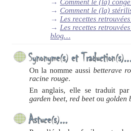
→
Comment le (la) conge
→
Comment le (la) stérili
→
Les recettes retrouvée
→
Les recettes retrouvées
blog…
On la nomme aussi
betterave r
racine rouge
.
En anglais, elle se traduit pa
garden beet, red beet
ou
golden 