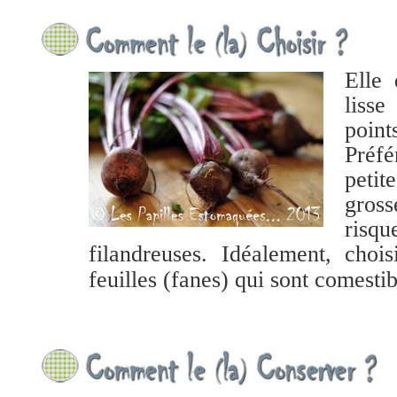
Elle 
liss
poin
Préfé
petit
gros
ris
filandreuses. Idéalement, chois
feuilles (fanes) qui sont comestib