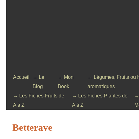
Accueil
→ Le
→ Mon
→ Légumes, Fruits ou 
Blog
Book
aromatiques
→ Les Fiches-Fruits de
→ Les Fiches-Plantes de
→
A à Z
A à Z
M
Betterave