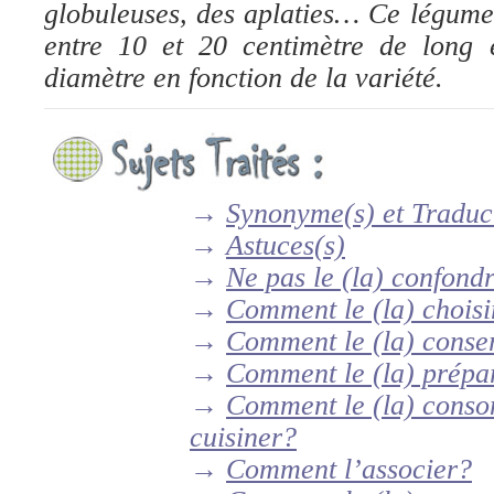
globuleuses, des aplaties… Ce légum
entre 10 et 20 centimètre de long
diamètre en fonction de la variété.
→
Synonyme(s) et Traduc
→
Astuces(s)
→
Ne pas le (la) confon
→
Comment le (la) choisi
→
Comment le (la) conse
→
Comment le (la) prépa
→
Comment le (la) consom
cuisiner?
→
Comment l’associer?