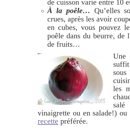
de cuisson varie entre 10 e
À la poêle…
Qu’elles so
crues, après les avoir coup
en cubes, vous pouvez les
poêle dans du beurre, de l
de fruits…
Une 
suff
sous 
cuisi
les m
chau
sal
vinaigrette ou en salade!) ou 
recette
préférée.