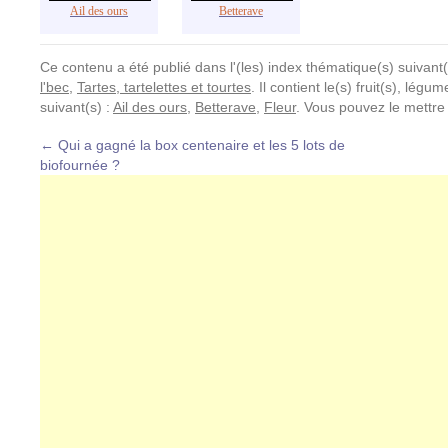
Ail des ours
Betterave
Ce contenu a été publié dans l'(les) index thématique(s) suivant(
l'bec
,
Tartes, tartelettes et tourtes
. Il contient le(s) fruit(s), lég
suivant(s) :
Ail des ours
,
Betterave
,
Fleur
. Vous pouvez le mettre
←
Qui a gagné la box centenaire et les 5 lots de
biofournée ?