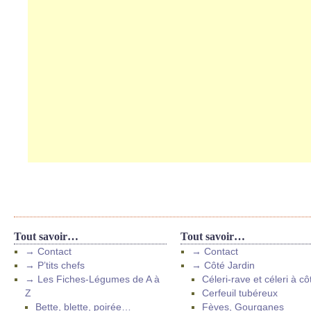
Tout savoir…
Tout savoir…
→ Contact
→ Contact
→ P’tits chefs
→ Côté Jardin
→ Les Fiches-Légumes de A à
Céleri-rave et céleri à cô
Z
Cerfeuil tubéreux
Bette, blette, poirée…
Fèves, Gourganes