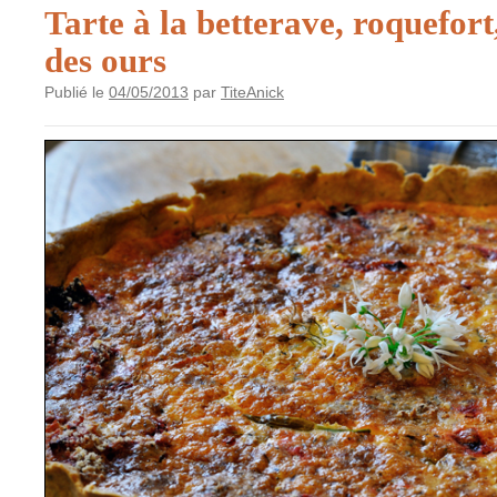
Tarte à la betterave, roquefort,
des ours
Publié le
04/05/2013
par
TiteAnick