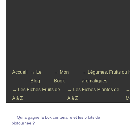
Accueil
→ Le
→ Mon
→ Légumes, Fruits ou 
Blog
Book
aromatiques
→ Les Fiches-Fruits de
→ Les Fiches-Plantes de
→
A à Z
A à Z
M
←
Qui a gagné la box centenaire et les 5 lots de
biofournée ?