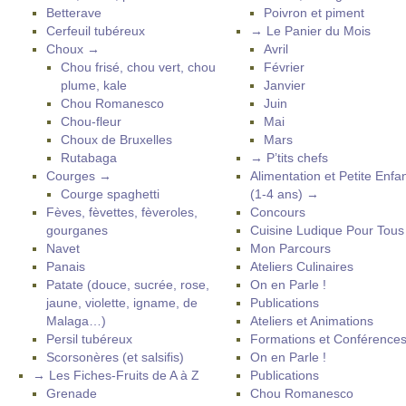
Betterave
Poivron et piment
Cerfeuil tubéreux
→ Le Panier du Mois
Choux →
Avril
Chou frisé, chou vert, chou
Février
plume, kale
Janvier
Chou Romanesco
Juin
Chou-fleur
Mai
Choux de Bruxelles
Mars
Rutabaga
→ P’tits chefs
Courges →
Alimentation et Petite Enfa
Courge spaghetti
(1-4 ans) →
Fèves, fèvettes, fèveroles,
Concours
gourganes
Cuisine Ludique Pour Tou
Navet
Mon Parcours
Panais
Ateliers Culinaires
Patate (douce, sucrée, rose,
On en Parle !
jaune, violette, igname, de
Publications
Malaga…)
Ateliers et Animations
Persil tubéreux
Formations et Conférence
Scorsonères (et salsifis)
On en Parle !
→ Les Fiches-Fruits de A à Z
Publications
Grenade
Chou Romanesco