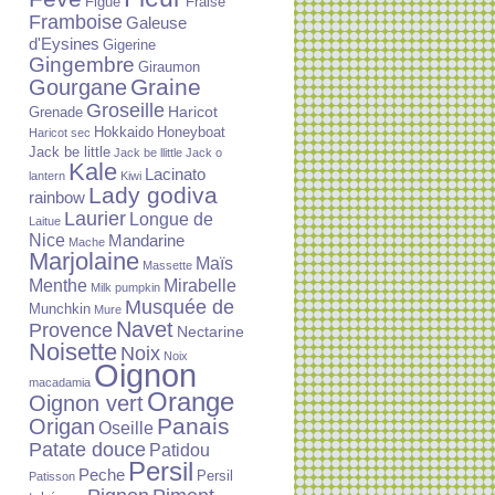
Figue
Fraise
Framboise
Galeuse
d'Eysines
Gigerine
Gingembre
Giraumon
Graine
Gourgane
Groseille
Haricot
Grenade
Hokkaido
Honeyboat
Haricot sec
Jack be little
Jack be llittle
Jack o
Kale
Lacinato
lantern
Kiwi
Lady godiva
rainbow
Laurier
Longue de
Laitue
Nice
Mandarine
Mache
Marjolaine
Maïs
Massette
Menthe
Mirabelle
Milk pumpkin
Musquée de
Munchkin
Mure
Navet
Provence
Nectarine
Noisette
Noix
Noix
Oignon
macadamia
Orange
Oignon vert
Panais
Origan
Oseille
Patate douce
Patidou
Persil
Peche
Persil
Patisson