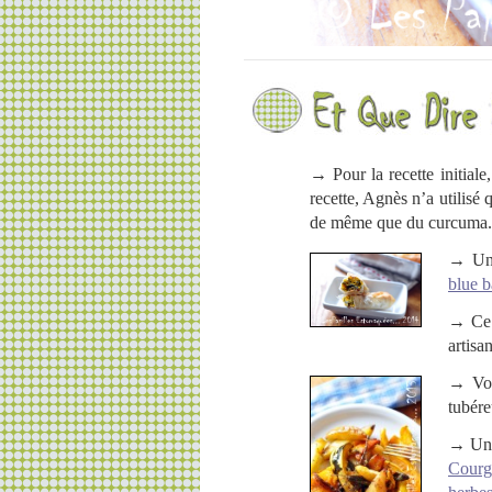
→ Pour la recette initial
recette, Agnès n’a utilisé
de même que du curcuma. El
→ Une
blue ba
→ Ce p
artisa
→ Vou
tubére
→ Une 
Courge