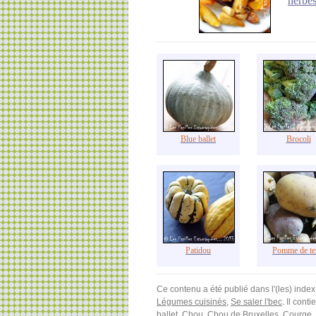
herbe
Blue ballet
Brocoli
Patidou
Pomme de te
Ce contenu a été publié dans l'(les) index
Légumes cuisinés
,
Se saler l'bec
. Il cont
ballet
,
Chou
,
Chou de Bruxelles
,
Courge
,