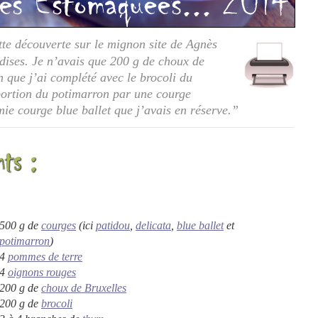
tte découverte sur le mignon site de Agnès
dises. Je n’avais que 200 g de choux de
n que j’ai complété avec le brocoli du
portion du potimarron par une courge
mie courge blue ballet que j’avais en réserve.
”
500 g de
courges
(ici
patidou
,
delicata
,
blue ballet
et
potimarron
)
4
pommes de terre
4
oignons rouges
200 g de
choux de Bruxelles
200 g de
brocoli