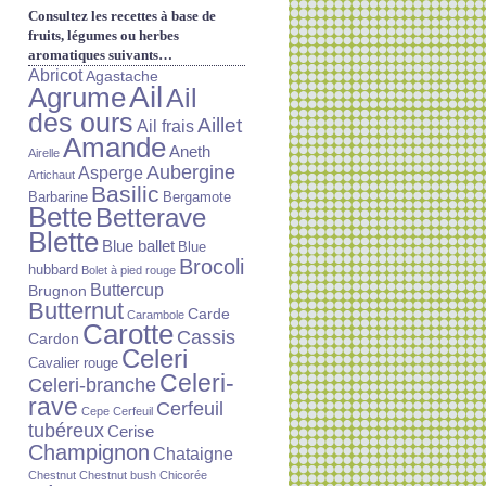
Consultez les recettes à base de
fruits, légumes ou herbes
aromatiques suivants…
Abricot
Agastache
Ail
Agrume
Ail
des ours
Aillet
Ail frais
Amande
Aneth
Airelle
Aubergine
Asperge
Artichaut
Basilic
Barbarine
Bergamote
Bette
Betterave
Blette
Blue ballet
Blue
Brocoli
hubbard
Bolet à pied rouge
Buttercup
Brugnon
Butternut
Carde
Carambole
Carotte
Cassis
Cardon
Celeri
Cavalier rouge
Celeri-
Celeri-branche
rave
Cerfeuil
Cepe
Cerfeuil
tubéreux
Cerise
Champignon
Chataigne
Chestnut
Chestnut bush
Chicorée