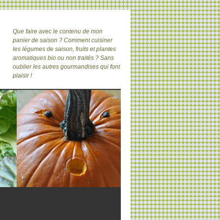
Que faire avec le contenu de mon
panier de saison ? Comment cuisiner
les légumes de saison, fruits et plantes
aromatiques bio ou non traités ? Sans
oublier les autres gourmandises qui font
plaisir !