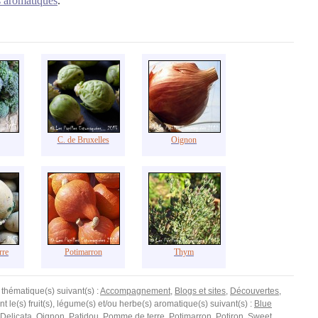
s aromatiques
.
C. de Bruxelles
Oignon
rre
Potimarron
Thym
 thématique(s) suivant(s) :
Accompagnement
,
Blogs et sites
,
Découvertes
,
ient le(s) fruit(s), légume(s) et/ou herbe(s) aromatique(s) suivant(s) :
Blue
Delicata
,
Oignon
,
Patidou
,
Pomme de terre
,
Potimarron
,
Potiron
,
Sweet