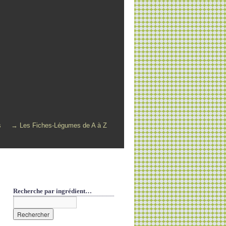
s
→ Les Fiches-Légumes de A à Z
Recherche par ingrédient…