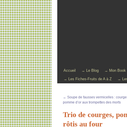
Accueil
→ Le Blog
→ Mon Book
→ Les Fiches-Fruits de A à Z
→ Les
←
Soupe de fausses vermicelles : courge 
pomme d’or aux trompettes des morts
Trio de courges, po
rôtis au four