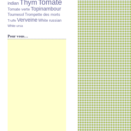
Tomate
Thym
indian
Topinambour
Tomate verte
Tournesol
Trompette des morts
Verveine
White russian
Truffe
White ursa
Pour vous…