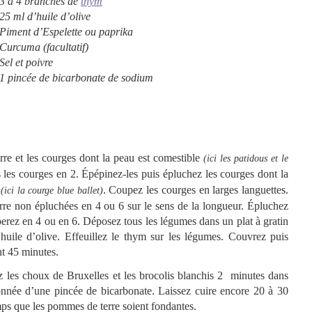
3 à 4 branches de
thym
25 ml d’huile d’olive
Piment d’Espelette ou paprika
Curcuma (facultatif)
Sel et poivre
1 pincée de bicarbonate de sodium
re et les courges dont la peau est comestible
(ici les patidous et le
 les courges en 2. Épépinez-les puis épluchez les courges dont la
e
. Coupez les courges en larges languettes.
(ici la courge blue ballet)
re non épluchées en 4 ou 6 sur le sens de la longueur. Épluchez
erez en 4 ou en 6. Déposez tous les légumes dans un plat à gratin
huile d’olive. Effeuillez le thym sur les légumes. Couvrez puis
t 45 minutes.
 les choux de Bruxelles et les brocolis blanchis 2 minutes dans
onnée d’une pincée de bicarbonate. Laissez cuire encore 20 à 30
mps que les pommes de terre soient fondantes.