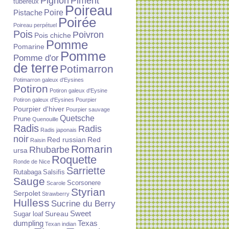
Piment
Pignon
tubéreux
Poireau
Poire
Pistache
Poirée
Poireau perpétuel
Pois
Poivron
Pois chiche
Pomme
Pomarine
Pomme
Pomme d'or
de terre
Potimarron
Potimarron galeux d'Eysines
Potiron
Potiron galeux d'Eysine
Potiron galeux d'Eysines
Pourpier
Pourpier d'hiver
Pourpier sauvage
Quetsche
Prune
Quenouille
Radis
Radis
Radis japonais
noir
Red russian
Red
Raisin
Romarin
Rhubarbe
ursa
Roquette
Ronde de Nice
Sarriette
Rutabaga
Salsifis
Sauge
Scorsonere
Scarole
Styrian
Serpolet
Strawberry
Hulless
Sucrine du Berry
Sureau
Sweet
Sugar loaf
dumpling
Texas
Texan indian