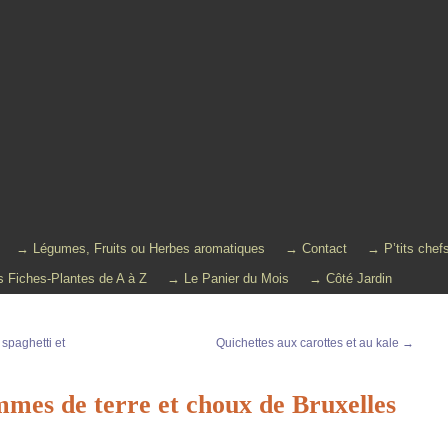
→ Légumes, Fruits ou Herbes aromatiques
→ Contact
→ P’tits chef
 Fiches-Plantes de A à Z
→ Le Panier du Mois
→ Côté Jardin
spaghetti et
Quichettes aux carottes et au kale
→
mmes de terre et choux de Bruxelles