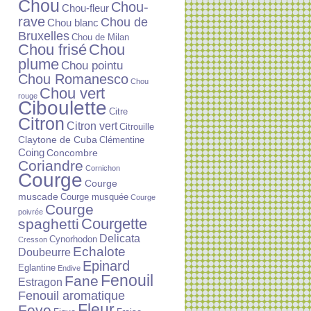
Chou
Chou-
Chou-fleur
rave
Chou de
Chou blanc
Bruxelles
Chou de Milan
Chou frisé
Chou
plume
Chou pointu
Chou Romanesco
Chou
Chou vert
rouge
Ciboulette
Citre
Citron
Citron vert
Citrouille
Claytone de Cuba
Clémentine
Coing
Concombre
Coriandre
Cornichon
Courge
Courge
muscade
Courge musquée
Courge
Courge
poivrée
Courgette
spaghetti
Delicata
Cynorhodon
Cresson
Echalote
Doubeurre
Epinard
Eglantine
Endive
Fenouil
Fane
Estragon
Fenouil aromatique
Fleur
Feve