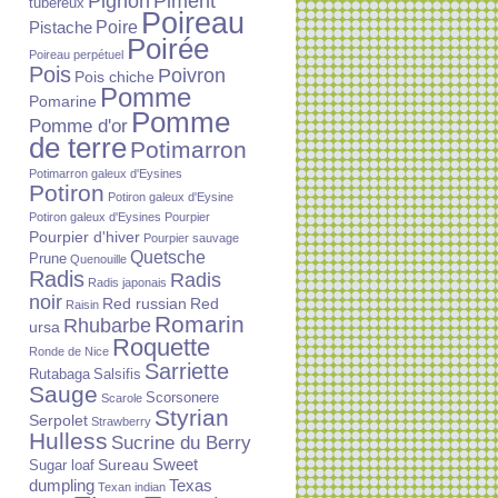
Piment
Pignon
tubéreux
Poireau
Poire
Pistache
Poirée
Poireau perpétuel
Pois
Poivron
Pois chiche
Pomme
Pomarine
Pomme
Pomme d'or
de terre
Potimarron
Potimarron galeux d'Eysines
Potiron
Potiron galeux d'Eysine
Potiron galeux d'Eysines
Pourpier
Pourpier d'hiver
Pourpier sauvage
Quetsche
Prune
Quenouille
Radis
Radis
Radis japonais
noir
Red russian
Red
Raisin
Romarin
Rhubarbe
ursa
Roquette
Ronde de Nice
Sarriette
Rutabaga
Salsifis
Sauge
Scorsonere
Scarole
Styrian
Serpolet
Strawberry
Hulless
Sucrine du Berry
Sureau
Sweet
Sugar loaf
dumpling
Texas
Texan indian