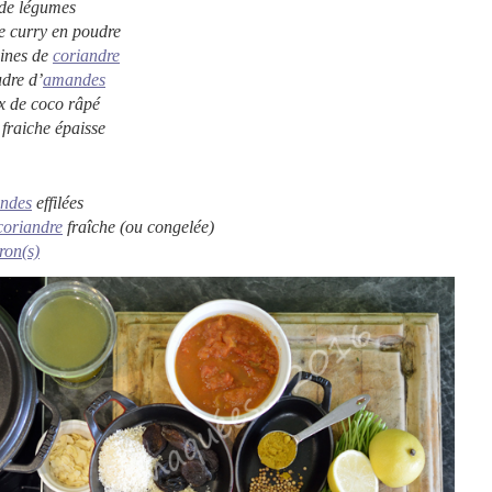
 de légumes
e curry en poudre
aines de
coriandre
udre d’
amandes
x de coco
râpé
fraiche épaisse
ndes
effilées
coriandre
fraîche (ou congelée)
tron(s)