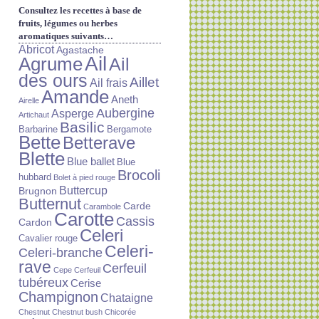
Consultez les recettes à base de
fruits, légumes ou herbes
aromatiques suivants…
Abricot
Agastache
Ail
Agrume
Ail
des ours
Aillet
Ail frais
Amande
Aneth
Airelle
Aubergine
Asperge
Artichaut
Basilic
Barbarine
Bergamote
Bette
Betterave
Blette
Blue ballet
Blue
Brocoli
hubbard
Bolet à pied rouge
Buttercup
Brugnon
Butternut
Carde
Carambole
Carotte
Cassis
Cardon
Celeri
Cavalier rouge
Celeri-
Celeri-branche
rave
Cerfeuil
Cepe
Cerfeuil
tubéreux
Cerise
Champignon
Chataigne
Chestnut
Chestnut bush
Chicorée