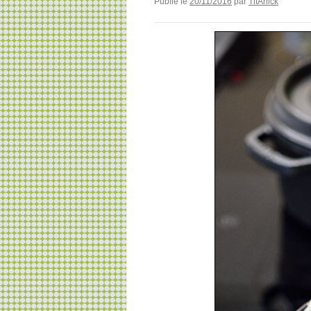
Publié le
20/11/2016
par
TitAnick