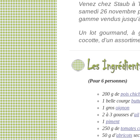
Venez chez Staub à T
samedi 26 novembre
gamme vendus jusqu’à
Un lot gourmand, à 
cocotte, d’un assortim
(Pour 6 personnes)
200 g de
pois chic
1 belle courge
butt
1 gros
oignon
2 à 3 gousses d’
ail
1
piment
250 g de
tomates c
50 g d’
abricots
sec