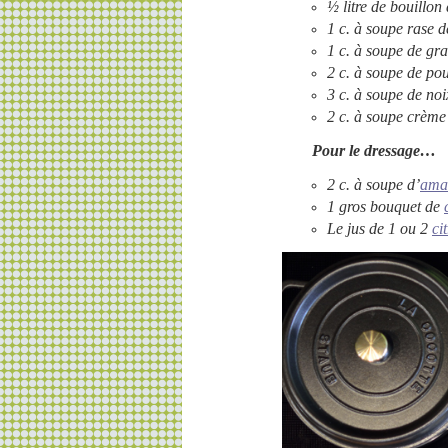
½ litre de bouillon
1
c. à soupe
rase d
1
c. à soupe
de gr
2 c. à soupe de po
3
c. à soupe
de noi
2
c. à soupe
crème 
Pour le dressage…
2
c. à soupe
d’
ama
1 gros bouquet de
Le jus de 1 ou 2
ci