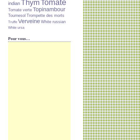
Tomate
Thym
indian
Topinambour
Tomate verte
Tournesol
Trompette des morts
Verveine
White russian
Truffe
White ursa
Pour vous…