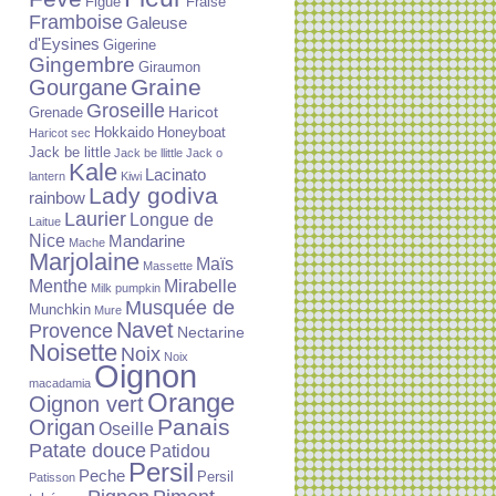
Figue
Fraise
Framboise
Galeuse
d'Eysines
Gigerine
Gingembre
Giraumon
Graine
Gourgane
Groseille
Haricot
Grenade
Hokkaido
Honeyboat
Haricot sec
Jack be little
Jack be llittle
Jack o
Kale
Lacinato
lantern
Kiwi
Lady godiva
rainbow
Laurier
Longue de
Laitue
Nice
Mandarine
Mache
Marjolaine
Maïs
Massette
Menthe
Mirabelle
Milk pumpkin
Musquée de
Munchkin
Mure
Navet
Provence
Nectarine
Noisette
Noix
Noix
Oignon
macadamia
Orange
Oignon vert
Panais
Origan
Oseille
Patate douce
Patidou
Persil
Peche
Persil
Patisson