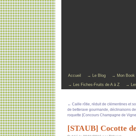
Accueil
→ Le Blog
→ Mon Book
→ Les Fiches-Fruits de A à Z
→ Les
←
Caille rôtie, réduit de clémentines et 
de betterave gourmande, déclinaisons de
roquette [Concours Champagne de Vigne
[STAUB] Cocotte de 