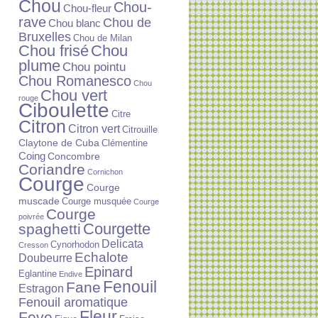
Chou
Chou-
Chou-fleur
rave
Chou de
Chou blanc
Bruxelles
Chou de Milan
Chou frisé
Chou
plume
Chou pointu
Chou Romanesco
Chou
Chou vert
rouge
Ciboulette
Citre
Citron
Citron vert
Citrouille
Claytone de Cuba
Clémentine
Coing
Concombre
Coriandre
Cornichon
Courge
Courge
muscade
Courge musquée
Courge
Courge
poivrée
Courgette
spaghetti
Delicata
Cynorhodon
Cresson
Echalote
Doubeurre
Epinard
Eglantine
Endive
Fenouil
Fane
Estragon
Fenouil aromatique
Fleur
Feve