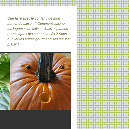
Que faire avec le contenu de mon
panier de saison ? Comment cuisiner
les légumes de saison, fruits et plantes
aromatiques bio ou non traités ? Sans
oublier les autres gourmandises qui font
plaisir !