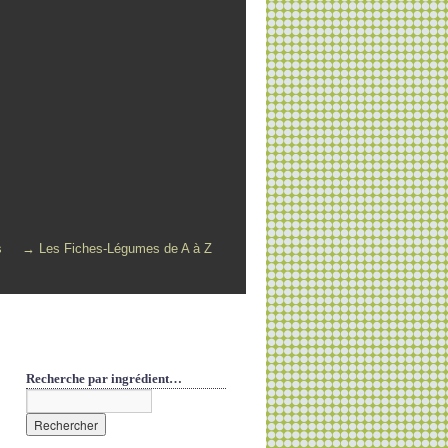
s
→ Les Fiches-Légumes de A à Z
Recherche par ingrédient…