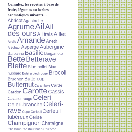
Consultez les recettes à base de
fruits, légumes ou herbes
aromatiques suivants…
Abricot
Agastache
Ail
Agrume
Ail
des ours
Aillet
Ail frais
Amande
Aneth
Airelle
Aubergine
Asperge
Artichaut
Basilic
Barbarine
Bergamote
Bette
Betterave
Blette
Blue ballet
Blue
Brocoli
hubbard
Bolet à pied rouge
Buttercup
Brugnon
Butternut
Carde
Carambole
Carotte
Cassis
Cardon
Celeri
Cavalier rouge
Celeri-
Celeri-branche
rave
Cerfeuil
Cepe
Cerfeuil
tubéreux
Cerise
Champignon
Chataigne
Chestnut
Chestnut bush
Chicorée