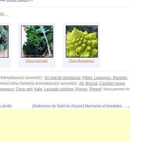
e de…
Chou frisé kale
Chou Romanesco
 thématique(s) suivant(s) :
En plat de résistance
,
Pâtes, Lasagnes, Raviolis
,
légume(s) et/ou herbe(s) aromatique(s) suivant(s) :
Ail
,
Brocoli
,
Cavalier rouge
,
manesco
,
Chou vert
,
Kale
,
Lacinato rainbow
,
Pignon
,
Piment
. Vous pouvez le
 jardin
[Ambiance de Noël en Alsace] Manneles et bredeles…
→