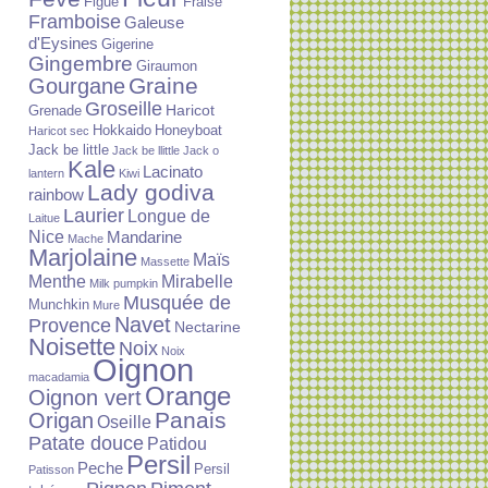
Figue
Fraise
Framboise
Galeuse
d'Eysines
Gigerine
Gingembre
Giraumon
Graine
Gourgane
Groseille
Haricot
Grenade
Hokkaido
Honeyboat
Haricot sec
Jack be little
Jack be llittle
Jack o
Kale
Lacinato
lantern
Kiwi
Lady godiva
rainbow
Laurier
Longue de
Laitue
Nice
Mandarine
Mache
Marjolaine
Maïs
Massette
Menthe
Mirabelle
Milk pumpkin
Musquée de
Munchkin
Mure
Navet
Provence
Nectarine
Noisette
Noix
Noix
Oignon
macadamia
Orange
Oignon vert
Panais
Origan
Oseille
Patate douce
Patidou
Persil
Peche
Persil
Patisson