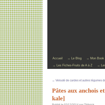
Accueil
→ Le Blog
→ Mon Book
→ Les Fiches-Fruits de A à Z
→ Les
←
Velouté de cardes et autres légumes du
Pâtes aux anchois et
kale]
Publié le
02/12/2014
par
TitAnick