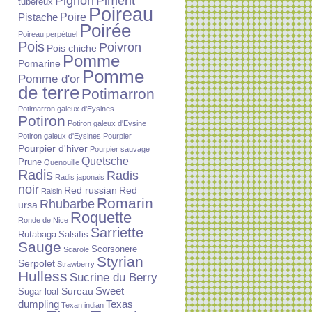
Piment
Pignon
tubéreux
Poireau
Poire
Pistache
Poirée
Poireau perpétuel
Pois
Poivron
Pois chiche
Pomme
Pomarine
Pomme
Pomme d'or
de terre
Potimarron
Potimarron galeux d'Eysines
Potiron
Potiron galeux d'Eysine
Potiron galeux d'Eysines
Pourpier
Pourpier d'hiver
Pourpier sauvage
Quetsche
Prune
Quenouille
Radis
Radis
Radis japonais
noir
Red russian
Red
Raisin
Romarin
Rhubarbe
ursa
Roquette
Ronde de Nice
Sarriette
Rutabaga
Salsifis
Sauge
Scorsonere
Scarole
Styrian
Serpolet
Strawberry
Hulless
Sucrine du Berry
Sureau
Sweet
Sugar loaf
dumpling
Texas
Texan indian