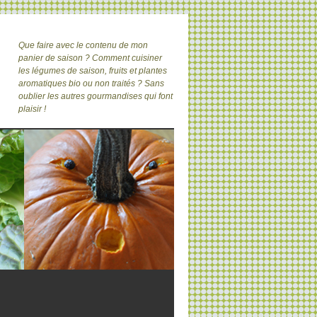
Que faire avec le contenu de mon
panier de saison ? Comment cuisiner
les légumes de saison, fruits et plantes
aromatiques bio ou non traités ? Sans
oublier les autres gourmandises qui font
plaisir !