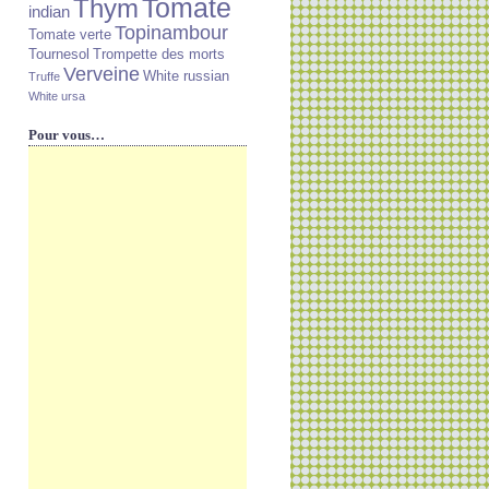
Tomate
Thym
indian
Topinambour
Tomate verte
Tournesol
Trompette des morts
Verveine
White russian
Truffe
White ursa
Pour vous…