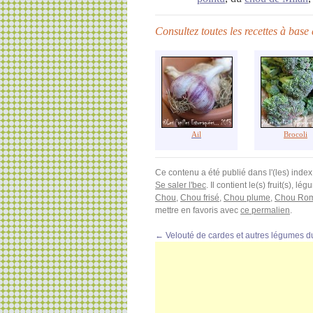
Consultez toutes les recettes à bas
Ail
Brocoli
Ce contenu a été publié dans l'(les) index
Se saler l'bec
. Il contient le(s) fruit(s), 
Chou
,
Chou frisé
,
Chou plume
,
Chou Ro
mettre en favoris avec
ce permalien
.
←
Velouté de cardes et autres légumes du