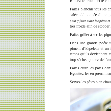
Rincez le brocoli et le ch
Faites blanchir tous les 
salée additionnée d’une 
pour y faire cuire les pâtes e
très froide afin de stopper
Faites griller à sec les pig
Dans une grande poêle fa
piment d’Espelette et un f
temps qu’ils deviennent t
trop sèche, ajoutez de l’e
Faites cuire les pâtes da
Égouttez-les en prenant so
Servez les pâtes bien cha