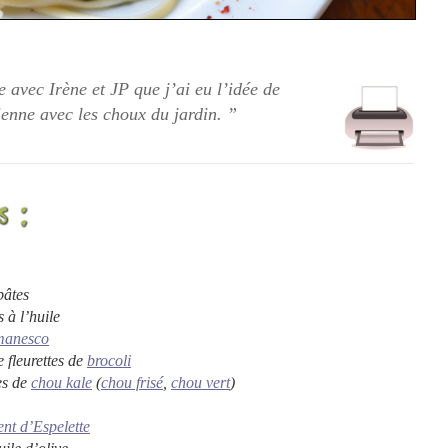
e avec Irène et JP que j’ai eu l’idée de
ienne
avec les choux du jardin.
”
pâtes
s à l’huile
manesco
 fleurettes de
brocoli
es de
chou kale
(
chou frisé
,
chou vert
)
nt d’Espelette