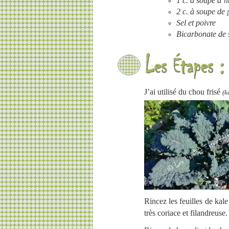
1 c. à soupe d’h
2 c. à soupe de
Sel et poivre
Bicarbonate de
J’ai utilisé du chou frisé
(k
Rincez les feuilles de kal
très coriace et filandreuse