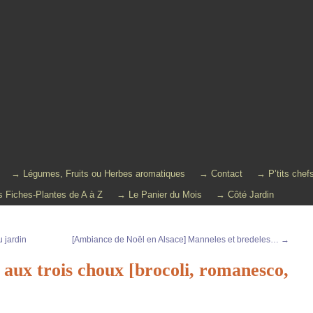
→ Légumes, Fruits ou Herbes aromatiques
→ Contact
→ P’tits chef
 Fiches-Plantes de A à Z
→ Le Panier du Mois
→ Côté Jardin
 jardin
[Ambiance de Noël en Alsace] Manneles et bredeles…
→
 aux trois choux [brocoli, romanesco,