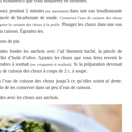
ou Romanesco que vous détaillerez en fleurettes.
choux pendant 2 minutes
dans une eau bouillonnante
(au maximum)
pincée de bicarbonate de soude.
Conservez l’eau de cuisson des choux
Plongez les choux dans une eau
t pour la cuisson des choux à la poêle.
 la cuisson. Égouttez-les.
nons de pin.
ites fondre les anchois avec l’ail finement haché, la pincée de
ilet d’huile d’olive. Ajoutez les choux que vous ferez revenir le
endres à souhait
. Si la préparation devenait
(ou croquants à souhait)
au de cuisson des choux à coups de 2 c. à soupe.
ns l’eau de cuisson des choux jusqu’à ce qu’elles soient
al dente
.
in de les conserver dans un peu d’eau de cuisson.
udes avec les choux aux anchois.