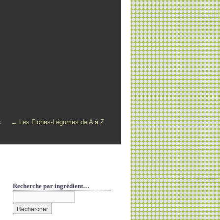
s
→ Les Fiches-Légumes de A à Z
Recherche par ingrédient…