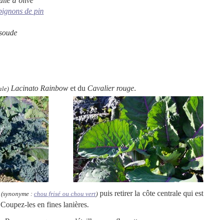
uile d’olive
pignons de pin
 soude
Lacinato Rainbow
et du
Cavalier rouge
.
ale)
e
puis retirer la côte centrale qui est
(synonyme :
chou frisé ou chou vert
)
. Coupez-les en fines lanières.