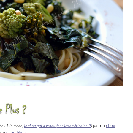
par du
chou
chou à la mode,
le chou qui a rendu four les américains!!!
)
 du
chou blanc
…