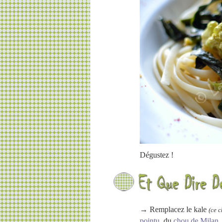
Dégustez !
→ Remplacez le kale
(ce 
pointu
, du
chou de Milan
,