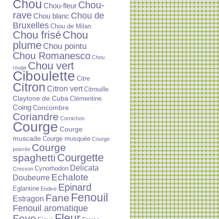
Chou
Chou-
Chou-fleur
rave
Chou de
Chou blanc
Bruxelles
Chou de Milan
Chou frisé
Chou
plume
Chou pointu
Chou Romanesco
Chou
Chou vert
rouge
Ciboulette
Citre
Citron
Citron vert
Citrouille
Claytone de Cuba
Clémentine
Coing
Concombre
Coriandre
Cornichon
Courge
Courge
muscade
Courge musquée
Courge
Courge
poivrée
Courgette
spaghetti
Delicata
Cynorhodon
Cresson
Echalote
Doubeurre
Epinard
Eglantine
Endive
Fenouil
Fane
Estragon
Fenouil aromatique
Fleur
Feve