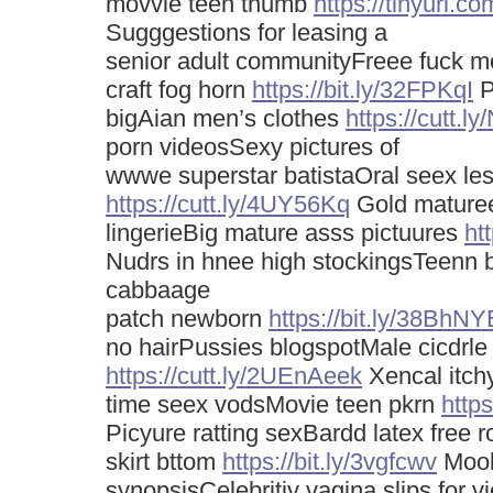
movvie teen thumb
https://tinyurl.c
Sugggestions for leasing a
senior adult communityFreee fuck m
craft fog horn
https://bit.ly/32FPKqI
P
bigAian men’s clothes
https://cutt.
porn videosSexy pictures of
wwwe superstar batistaOral seex le
https://cutt.ly/4UY56Kq
Gold mature
lingerieBig mature asss pictuures
ht
Nudrs in hnee high stockingsTeenn
cabbaage
patch newborn
https://bit.ly/38BhNY
no hairPussies blogspotMale cicdrl
https://cutt.ly/2UEnAeek
Xencal itchy
time seex vodsMovie teen pkrn
http
Picyure ratting sexBardd latex free 
skirt bttom
https://bit.ly/3vgfcwv
Moob
synopsisCelebritiy vagina slips for