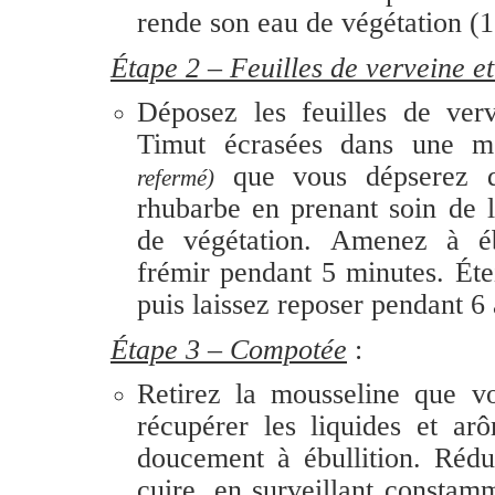
rende son eau de végétation (1 
Étape 2 – Feuilles de verveine e
Dépo
sez les feuilles de ver
Timut écrasées dans une m
que vous dépserez d
refermé)
rhubarbe en prenant soin de 
de végétation. Amenez à ébu
frémir pendant 5 minutes. Éte
puis laissez reposer pendant 6
Étape 3 – Compotée
:
Retirez la mousseline que v
récupérer les liquides et a
doucement à ébullition. Rédui
cuire, en surveillant constam