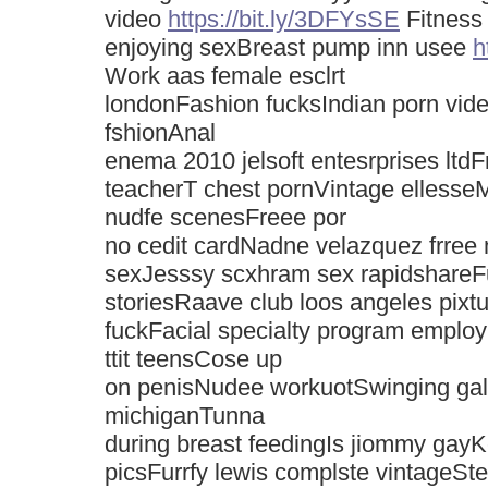
video
https://bit.ly/3DFYsSE
Fitness
enjoying sexBreast pump inn usee
h
Work aas female esclrt
londonFashion fucksIndian porn vid
fshionAnal
enema 2010 jelsoft entesrprises ltdF
teacherT chest pornVintage ellesse
nudfe scenesFreee por
no cedit cardNadne velazquez frre
sexJesssy scxhram sex rapidshareF
storiesRaave club loos angeles pix
fuckFacial specialty program employ
ttit teensCose up
on penisNudee workuotSwinging gal
michiganTunna
during breast feedingIs jiommy gay
picsFurrfy lewis complste vintageSter