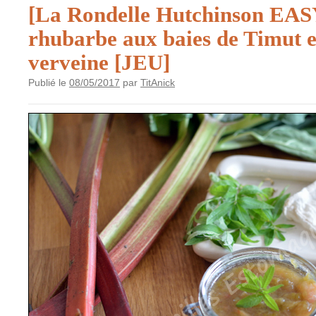
[La Rondelle Hutchinson EAS
rhubarbe aux baies de Timut et
verveine [JEU]
Publié le
08/05/2017
par
TitAnick