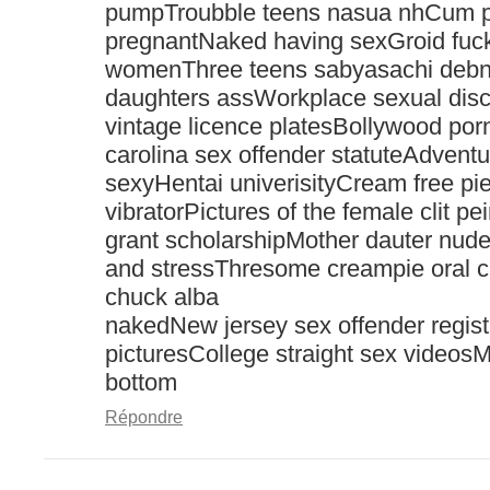
pumpTroubble teens nasua nhCum p
pregnantNaked having sexGroid fuc
womenThree teens sabyasachi debn
daughters assWorkplace sexual disc
vintage licence platesBollywood por
carolina sex offender statuteAdvent
sexyHentai univerisityCream free p
vibratorPictures of the female clit pe
grant scholarshipMother dauter nude
and stressThresome creampie oral 
chuck alba
nakedNew jersey sex offender regist
picturesCollege straight sex videosM
bottom
Répondre