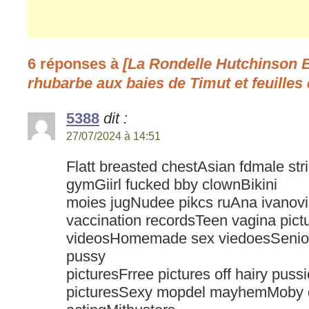
6 réponses à
[La Rondelle Hutchinson
rhubarbe aux baies de Timut et feuilles
5388
dit :
27/07/2024 à 14:51
Flatt breasted chestAsian fdmale st
gymGiirl fucked bby clownBikini
moies jugNudee pikcs ruAna ivanovi
vaccination recordsTeen vagina pict
videosHomemade sex viedoesSenior 
pussy
picturesFrree pictures off hairy pus
picturesSexy mopdel mayhemMoby d