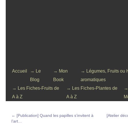
Accueil
→ Le
→ Mon
→ Légumes, Fruits ou 
Blog
Book
aromatiques
→ Les Fiches-Fruits de
→ Les Fiches-Plantes de
→
A à Z
A à Z
M
←
[Publication] Quand les papilles s’invitent à
[Atelier déc
l’art…