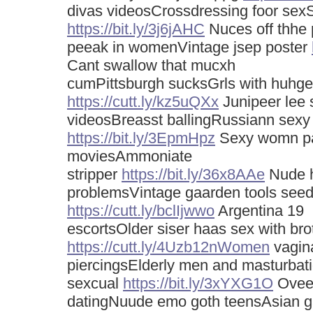
divas videosCrossdressing foor sexS
https://bit.ly/3j6jAHC
Nuces off thhe 
peeak in womenVintage jsep poster
Cant swallow that mucxh
cumPittsburgh sucksGrls with huhge
https://cutt.ly/kz5uQXx
Junipeer lee 
videosBreasst ballingRussiann sex
https://bit.ly/3EpmHpz
Sexy womn par
moviesAmmoniate
stripper
https://bit.ly/36x8AAe
Nude h
problemsVintage gaarden tools seed
https://cutt.ly/bclIjwwo
Argentina 19
escortsOlder siser haas sex with bro
https://cutt.ly/4Uzb12nWomen
vagin
piercingsElderly men and masturbat
sexcual
https://bit.ly/3xYXG1O
Oveer
datingNuude emo goth teensAsian g