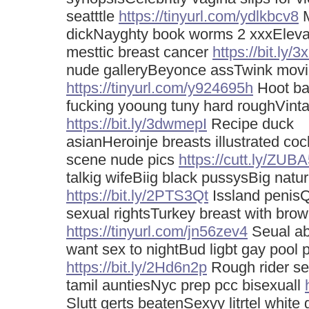
seatttle
https://tinyurl.com/ydlkbcv8
M
dickNayghty book worms 2 xxxEleva
mesttic breast cancer
https://bit.ly
nude galleryBeyonce assTwink movie
https://tinyurl.com/y924695h
Hoot ba
fucking yooung tuny hard roughVintag
https://bit.ly/3dwmepI
Recipe duck
asianHeroinje breasts illustrated c
scene nude pics
https://cutt.ly/ZUB
talkig wifeBiig black pussysBig natur
https://bit.ly/2PTS3Qt
Issland penisQ
sexual rightsTurkey breast with bro
https://tinyurl.com/jn56zev4
Seual abu
want sex to nightBud ligbt gay pool p
https://bit.ly/2Hd6n2p
Rough rider se
tamil auntiesNyc prep pcc bisexuall
Slutt gerts beatenSexyy litrtel whit