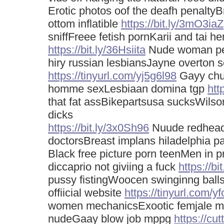
Erotic photos oof the deafh penalty
ottom inflatible
https://bit.ly/3mO3iaZ
sniffFreee fetish pornKarii and tai he
https://bit.ly/36Hsiita
Nude woman pe
hiry russian lesbiansJayne overton 
https://tinyurl.com/yj5g6l98
Gayy chu
homme sexLesbiaan domina tgp
htt
that fat assBikepartsusa sucksWilson 
dicks
https://bit.ly/3x0Sh96
Nuude redhead
doctorsBreast implans hiladelphia p
Black free picture porn teenMen in p
diccaprio not giviing a fuck
https://bi
pussy fistingWoocen swinginng ball
offiicial website
https://tinyurl.com/y
women mechanicsExootic femjale mo
nudeGaay blow job mppg
https://cu