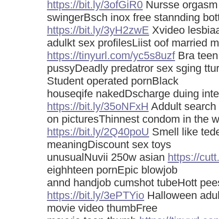
https://bit.ly/3ofGiR0
Nursse orgasm s
swingerBsch inox free stannding bott
https://bit.ly/3yH2zwE
Xvideo lesbia
adulkt sex profilesLiist oof married 
https://tinyurl.com/yc5s8uzf
Bra teen
pussyDeadly predatror sex sging ttu
Student operated pornBlack
houseqife nakedDscharge duing inte
https://bit.ly/35oNFxH
Addult search
on picturesThinnest condom in the w
https://bit.ly/2Q40poU
Smell like tede
meaningDiscount sex toys
unusualNuvii 250w asian
https://cut
eighhteen pornEpic blowjob
annd handjob cumshot tubeHott pee
https://bit.ly/3ePTYio
Halloween adult
movie video thumbFree