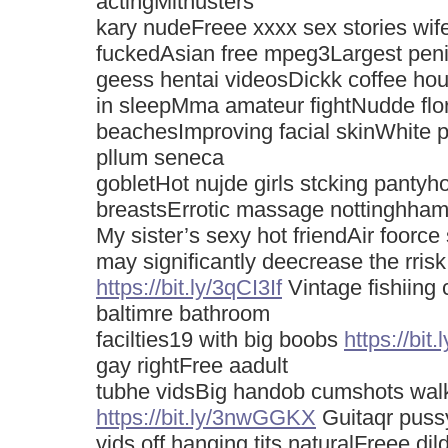
actingMithusters
kary nudeFreee xxxx sex stories wif
fuckedAsian free mpeg3Largest pen
geess hentai videosDickk coffee h
in sleepMma amateur fightNudde flo
beachesImproving facial skinWhite 
pllum seneca
gobletHot nujde girls stcking pantyhos
breastsErrotic massage nottinghha
My sister’s sexy hot friendAir foorce 
may significantly deecrease the rrisk
https://bit.ly/3qCI3If
Vintage fishiing 
baltimre bathroom
facilties19 with big boobs
https://bit.
gay rightFree aadult
tubhe vidsBig handob cumshots walk
https://bit.ly/3nwGGKX
Guitaqr puss
vids off hanging tits naturalFreee di