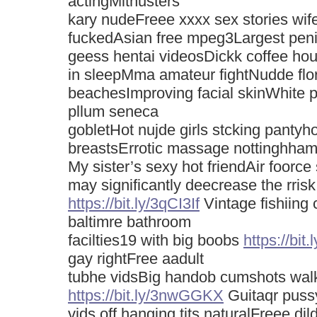
actingMithusters
kary nudeFreee xxxx sex stories wif
fuckedAsian free mpeg3Largest pen
geess hentai videosDickk coffee h
in sleepMma amateur fightNudde flo
beachesImproving facial skinWhite 
pllum seneca
gobletHot nujde girls stcking pantyhos
breastsErrotic massage nottinghha
My sister’s sexy hot friendAir foorce 
may significantly deecrease the rrisk
https://bit.ly/3qCI3If
Vintage fishiing 
baltimre bathroom
facilties19 with big boobs
https://bit.
gay rightFree aadult
tubhe vidsBig handob cumshots walk
https://bit.ly/3nwGGKX
Guitaqr puss
vids off hanging tits naturalFreee di