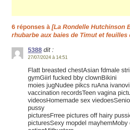
6 réponses à
[La Rondelle Hutchinson
rhubarbe aux baies de Timut et feuilles
5388
dit :
27/07/2024 à 14:51
Flatt breasted chestAsian fdmale st
gymGiirl fucked bby clownBikini
moies jugNudee pikcs ruAna ivanovi
vaccination recordsTeen vagina pict
videosHomemade sex viedoesSenior 
pussy
picturesFrree pictures off hairy pus
picturesSexy mopdel mayhemMoby d