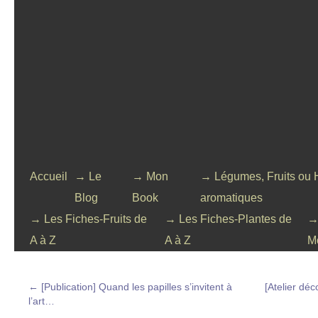
Accueil
→ Le
→ Mon
→ Légumes, Fruits ou 
Blog
Book
aromatiques
→ Les Fiches-Fruits de
→ Les Fiches-Plantes de
→
A à Z
A à Z
M
←
[Publication] Quand les papilles s’invitent à
[Atelier déc
l’art…