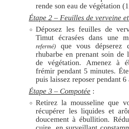
rende son eau de végétation (1 
Étape 2 – Feuilles de verveine e
Dépo
sez les feuilles de ver
Timut écrasées dans une m
que vous dépserez d
refermé)
rhubarbe en prenant soin de 
de végétation. Amenez à ébu
frémir pendant 5 minutes. Éte
puis laissez reposer pendant 6
Étape 3 – Compotée
:
Retirez la mousseline que v
récupérer les liquides et a
doucement à ébullition. Rédui
cuire, en surveillant constam