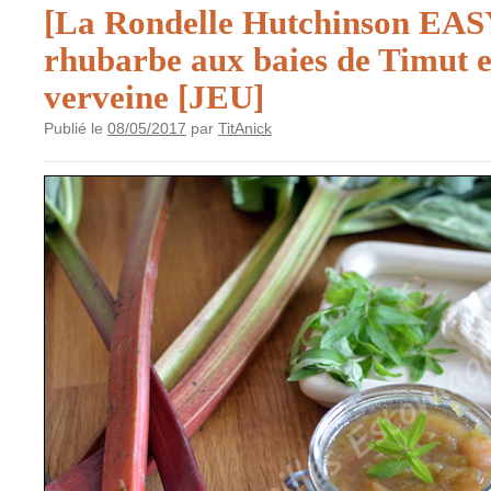
[La Rondelle Hutchinson EAS
rhubarbe aux baies de Timut et
verveine [JEU]
Publié le
08/05/2017
par
TitAnick