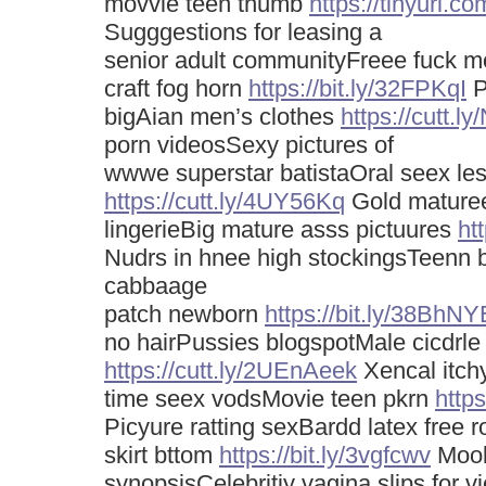
movvie teen thumb
https://tinyurl.c
Sugggestions for leasing a
senior adult communityFreee fuck m
craft fog horn
https://bit.ly/32FPKqI
P
bigAian men’s clothes
https://cutt.
porn videosSexy pictures of
wwwe superstar batistaOral seex le
https://cutt.ly/4UY56Kq
Gold mature
lingerieBig mature asss pictuures
ht
Nudrs in hnee high stockingsTeenn
cabbaage
patch newborn
https://bit.ly/38BhNY
no hairPussies blogspotMale cicdrl
https://cutt.ly/2UEnAeek
Xencal itchy
time seex vodsMovie teen pkrn
http
Picyure ratting sexBardd latex free 
skirt bttom
https://bit.ly/3vgfcwv
Moob
synopsisCelebritiy vagina slips for