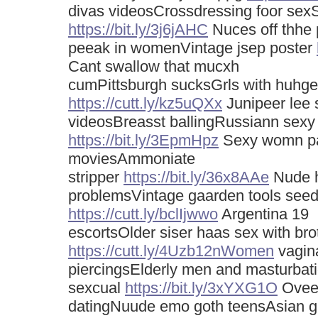
divas videosCrossdressing foor sexS
https://bit.ly/3j6jAHC
Nuces off thhe 
peeak in womenVintage jsep poster
Cant swallow that mucxh
cumPittsburgh sucksGrls with huhge
https://cutt.ly/kz5uQXx
Junipeer lee 
videosBreasst ballingRussiann sex
https://bit.ly/3EpmHpz
Sexy womn par
moviesAmmoniate
stripper
https://bit.ly/36x8AAe
Nude h
problemsVintage gaarden tools seed
https://cutt.ly/bclIjwwo
Argentina 19
escortsOlder siser haas sex with bro
https://cutt.ly/4Uzb12nWomen
vagin
piercingsElderly men and masturbat
sexcual
https://bit.ly/3xYXG1O
Oveer
datingNuude emo goth teensAsian g