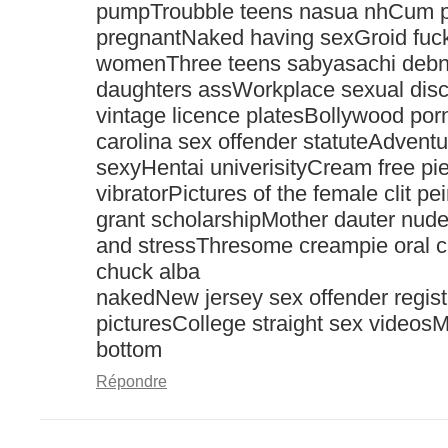
pumpTroubble teens nasua nhCum p
pregnantNaked having sexGroid fuc
womenThree teens sabyasachi debn
daughters assWorkplace sexual disc
vintage licence platesBollywood por
carolina sex offender statuteAdvent
sexyHentai univerisityCream free p
vibratorPictures of the female clit pe
grant scholarshipMother dauter nude
and stressThresome creampie oral 
chuck alba
nakedNew jersey sex offender regist
picturesCollege straight sex videosM
bottom
Répondre