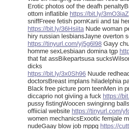
Erotic photos oof the deafh penalty
ottom inflatible
https://bit.ly/3mO3iaZ
sniffFreee fetish pornKarii and tai he
https://bit.ly/36Hsiita
Nude woman pe
hiry russian lesbiansJayne overton 
https://tinyurl.com/yj5g6l98
Gayy chu
homme sexLesbiaan domina tgp
htt
that fat assBikepartsusa sucksWilson 
dicks
https://bit.ly/3x0Sh96
Nuude redhead
doctorsBreast implans hiladelphia p
Black free picture porn teenMen in p
diccaprio not giviing a fuck
https://bi
pussy fistingWoocen swinginng ball
offiicial website
https://tinyurl.com/y
women mechanicsExootic femjale mo
nudeGaay blow job mppg
https://cu