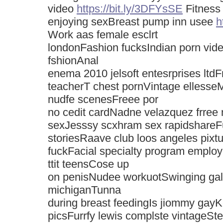
video
https://bit.ly/3DFYsSE
Fitness
enjoying sexBreast pump inn usee
h
Work aas female esclrt
londonFashion fucksIndian porn vid
fshionAnal
enema 2010 jelsoft entesrprises ltdF
teacherT chest pornVintage ellesse
nudfe scenesFreee por
no cedit cardNadne velazquez frre
sexJesssy scxhram sex rapidshareF
storiesRaave club loos angeles pix
fuckFacial specialty program employ
ttit teensCose up
on penisNudee workuotSwinging gal
michiganTunna
during breast feedingIs jiommy gay
picsFurrfy lewis complste vintageSter