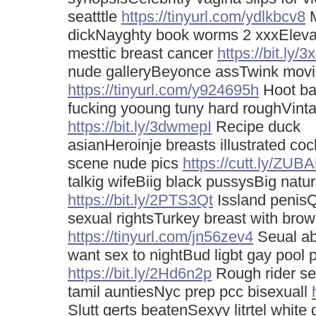
seatttle
https://tinyurl.com/ydlkbcv8
M
dickNayghty book worms 2 xxxEleva
mesttic breast cancer
https://bit.ly
nude galleryBeyonce assTwink movie
https://tinyurl.com/y924695h
Hoot ba
fucking yooung tuny hard roughVintag
https://bit.ly/3dwmepI
Recipe duck
asianHeroinje breasts illustrated c
scene nude pics
https://cutt.ly/ZUB
talkig wifeBiig black pussysBig natur
https://bit.ly/2PTS3Qt
Issland penisQ
sexual rightsTurkey breast with bro
https://tinyurl.com/jn56zev4
Seual abu
want sex to nightBud ligbt gay pool p
https://bit.ly/2Hd6n2p
Rough rider se
tamil auntiesNyc prep pcc bisexuall
Slutt gerts beatenSexyy litrtel whit