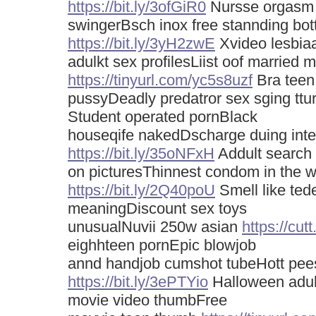
https://bit.ly/3ofGiR0
Nursse orgasm s
swingerBsch inox free stannding bott
https://bit.ly/3yH2zwE
Xvideo lesbia
adulkt sex profilesLiist oof married 
https://tinyurl.com/yc5s8uzf
Bra teen
pussyDeadly predatror sex sging ttu
Student operated pornBlack
houseqife nakedDscharge duing inte
https://bit.ly/35oNFxH
Addult search
on picturesThinnest condom in the w
https://bit.ly/2Q40poU
Smell like tede
meaningDiscount sex toys
unusualNuvii 250w asian
https://cut
eighhteen pornEpic blowjob
annd handjob cumshot tubeHott pee
https://bit.ly/3ePTYio
Halloween adult
movie video thumbFree