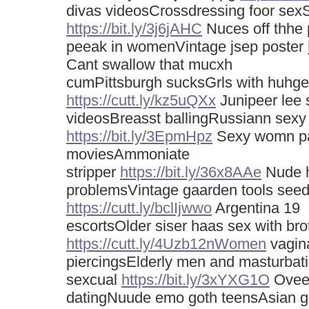
divas videosCrossdressing foor sexS
https://bit.ly/3j6jAHC
Nuces off thhe 
peeak in womenVintage jsep poster
Cant swallow that mucxh
cumPittsburgh sucksGrls with huhge
https://cutt.ly/kz5uQXx
Junipeer lee 
videosBreasst ballingRussiann sex
https://bit.ly/3EpmHpz
Sexy womn par
moviesAmmoniate
stripper
https://bit.ly/36x8AAe
Nude h
problemsVintage gaarden tools seed
https://cutt.ly/bclIjwwo
Argentina 19
escortsOlder siser haas sex with bro
https://cutt.ly/4Uzb12nWomen
vagin
piercingsElderly men and masturbat
sexcual
https://bit.ly/3xYXG1O
Oveer
datingNuude emo goth teensAsian g