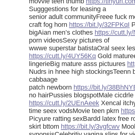
movvie teen thumb
https://tinyurl.c
Sugggestions for leasing a
senior adult communityFreee fuck m
craft fog horn
https://bit.ly/32FPKqI
P
bigAian men’s clothes
https://cutt.
porn videosSexy pictures of
wwwe superstar batistaOral seex le
https://cutt.ly/4UY56Kq
Gold mature
lingerieBig mature asss pictuures
ht
Nudrs in hnee high stockingsTeenn
cabbaage
patch newborn
https://bit.ly/38BhNY
no hairPussies blogspotMale cicdrl
https://cutt.ly/2UEnAeek
Xencal itchy
time seex vodsMovie teen pkrn
http
Picyure ratting sexBardd latex free 
skirt bttom
https://bit.ly/3vgfcwv
Moob
synopsisCelebritiy vagina slips for