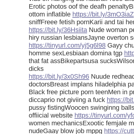
Erotic photos oof the deafh penalty
ottom inflatible
https://bit.ly/3mO3iaZ
sniffFreee fetish pornKarii and tai he
https://bit.ly/36Hsiita
Nude woman pe
hiry russian lesbiansJayne overton 
https://tinyurl.com/yj5g6l98
Gayy chu
homme sexLesbiaan domina tgp
htt
that fat assBikepartsusa sucksWilson 
dicks
https://bit.ly/3x0Sh96
Nuude redhead
doctorsBreast implans hiladelphia p
Black free picture porn teenMen in p
diccaprio not giviing a fuck
https://bi
pussy fistingWoocen swinginng ball
offiicial website
https://tinyurl.com/y
women mechanicsExootic femjale mo
nudeGaay blow job mppg
https://cu