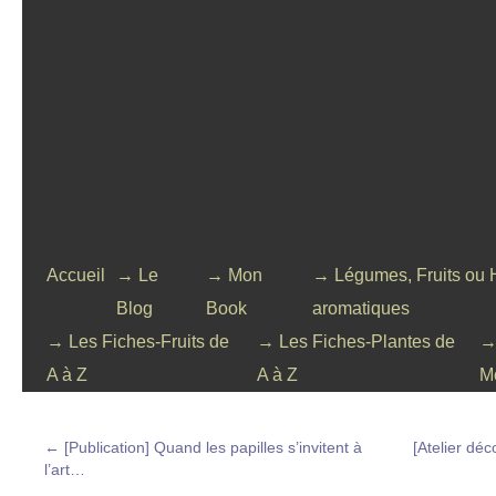
Accueil
→ Le
→ Mon
→ Légumes, Fruits ou 
Blog
Book
aromatiques
→ Les Fiches-Fruits de
→ Les Fiches-Plantes de
→
A à Z
A à Z
M
←
[Publication] Quand les papilles s’invitent à
[Atelier déc
l’art…