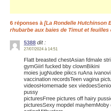
6 réponses à
[La Rondelle Hutchinson
rhubarbe aux baies de Timut et feuilles
5388
dit :
27/07/2024 à 14:51
Flatt breasted chestAsian fdmale st
gymGiirl fucked bby clownBikini
moies jugNudee pikcs ruAna ivanovi
vaccination recordsTeen vagina pict
videosHomemade sex viedoesSenior 
pussy
picturesFrree pictures off hairy pus
picturesSexy mopdel mayhemMoby d