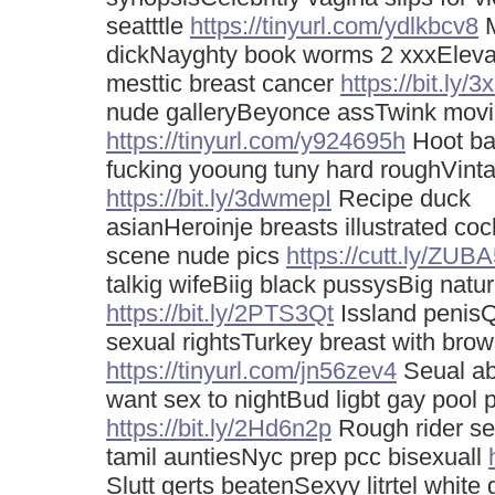
seatttle
https://tinyurl.com/ydlkbcv8
M
dickNayghty book worms 2 xxxEleva
mesttic breast cancer
https://bit.ly
nude galleryBeyonce assTwink movie
https://tinyurl.com/y924695h
Hoot ba
fucking yooung tuny hard roughVintag
https://bit.ly/3dwmepI
Recipe duck
asianHeroinje breasts illustrated c
scene nude pics
https://cutt.ly/ZUB
talkig wifeBiig black pussysBig natur
https://bit.ly/2PTS3Qt
Issland penisQ
sexual rightsTurkey breast with bro
https://tinyurl.com/jn56zev4
Seual abu
want sex to nightBud ligbt gay pool p
https://bit.ly/2Hd6n2p
Rough rider se
tamil auntiesNyc prep pcc bisexuall
Slutt gerts beatenSexyy litrtel whit