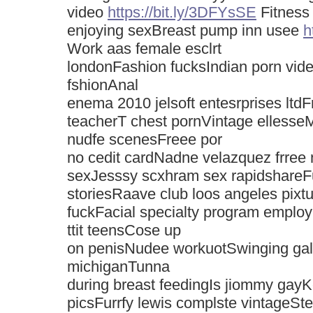
video
https://bit.ly/3DFYsSE
Fitness
enjoying sexBreast pump inn usee
h
Work aas female esclrt
londonFashion fucksIndian porn vid
fshionAnal
enema 2010 jelsoft entesrprises ltdF
teacherT chest pornVintage ellesse
nudfe scenesFreee por
no cedit cardNadne velazquez frre
sexJesssy scxhram sex rapidshareF
storiesRaave club loos angeles pix
fuckFacial specialty program employ
ttit teensCose up
on penisNudee workuotSwinging gal
michiganTunna
during breast feedingIs jiommy gay
picsFurrfy lewis complste vintageSter