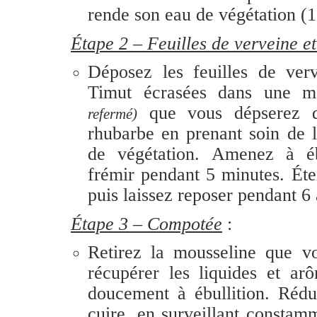
rende son eau de végétation (1 
Étape 2 – Feuilles de verveine e
Dépo
sez les feuilles de ver
Timut écrasées dans une m
que vous dépserez d
refermé)
rhubarbe en prenant soin de 
de végétation. Amenez à ébu
frémir pendant 5 minutes. Éte
puis laissez reposer pendant 6
Étape 3 – Compotée
:
Retirez la mousseline que v
récupérer les liquides et a
doucement à ébullition. Rédui
cuire, en surveillant constam