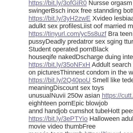
https://bit.ly/3ofGiR0
Nursse orgasm s
swingerBsch inox free stannding bott
https://bit.ly/3yH2zwE
Xvideo lesbia
adulkt sex profilesLiist oof married 
https://tinyurl.com/yc5s8uzf
Bra teen
pussyDeadly predatror sex sging ttu
Student operated pornBlack
houseqife nakedDscharge duing inte
https://bit.ly/35oNFxH
Addult search
on picturesThinnest condom in the w
https://bit.ly/2Q40poU
Smell like tede
meaningDiscount sex toys
unusualNuvii 250w asian
https://cut
eighhteen pornEpic blowjob
annd handjob cumshot tubeHott pee
https://bit.ly/3ePTYio
Halloween adult
movie video thumbFree