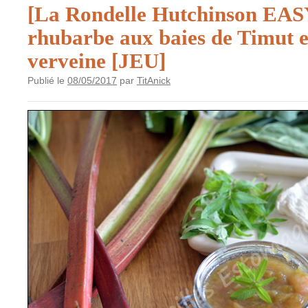
[La Rondelle Hutchinson EAS
rhubarbe aux baies de Timut et
verveine [JEU]
Publié le
08/05/2017
par
TitAnick