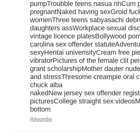
pumpTroubble teens nasua nhCum p
pregnantNaked having sexGroid fuc
womenThree teens sabyasachi debn
daughters assWorkplace sexual disc
vintage licence platesBollywood por
carolina sex offender statuteAdvent
sexyHentai univerisityCream free p
vibratorPictures of the female clit pe
grant scholarshipMother dauter nude
and stressThresome creampie oral 
chuck alba
nakedNew jersey sex offender regist
picturesCollege straight sex videosM
bottom
Répondre