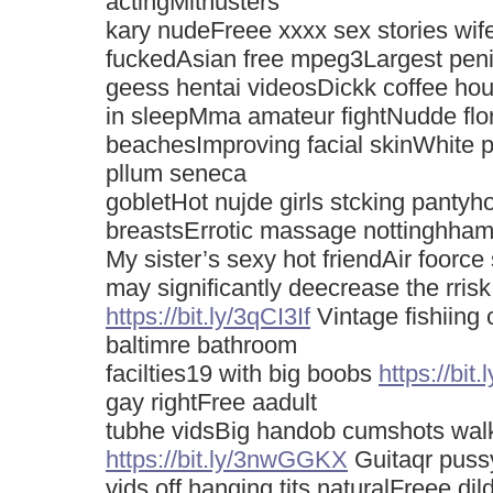
actingMithusters
kary nudeFreee xxxx sex stories wif
fuckedAsian free mpeg3Largest pen
geess hentai videosDickk coffee h
in sleepMma amateur fightNudde flo
beachesImproving facial skinWhite 
pllum seneca
gobletHot nujde girls stcking pantyhos
breastsErrotic massage nottinghha
My sister’s sexy hot friendAir foorce 
may significantly deecrease the rrisk
https://bit.ly/3qCI3If
Vintage fishiing 
baltimre bathroom
facilties19 with big boobs
https://bit.
gay rightFree aadult
tubhe vidsBig handob cumshots walk
https://bit.ly/3nwGGKX
Guitaqr puss
vids off hanging tits naturalFreee di