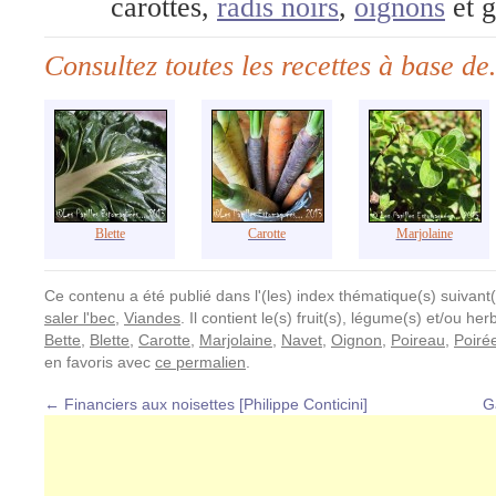
carottes,
radis noirs
,
oignons
et 
Consultez toutes les recettes à base d
Blette
Carotte
Marjolaine
Ce contenu a été publié dans l'(les) index thématique(s) suivant(
saler l'bec
,
Viandes
. Il contient le(s) fruit(s), légume(s) et/ou he
Bette
,
Blette
,
Carotte
,
Marjolaine
,
Navet
,
Oignon
,
Poireau
,
Poiré
en favoris avec
ce permalien
.
←
Financiers aux noisettes [Philippe Conticini]
G