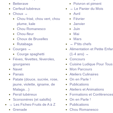
Betterave
Poivron et piment
Cerfeuil tubéreux
→ Le Panier du Mois
Choux →
Avril
Chou frisé, chou vert, chou
Février
plume, kale
Janvier
Chou Romanesco
Juin
Chou-fleur
Mai
Choux de Bruxelles
Mars
Rutabaga
→ P’tits chefs
Courges →
Alimentation et Petite Enfa
Courge spaghetti
(1-4 ans) →
Fèves, fèvettes, fèveroles,
Concours
gourganes
Cuisine Ludique Pour Tou
Navet
Mon Parcours
Panais
Ateliers Culinaires
Patate (douce, sucrée, rose,
On en Parle !
jaune, violette, igname, de
Publications
Malaga…)
Ateliers et Animations
Persil tubéreux
Formations et Conférence
Scorsonères (et salsifis)
On en Parle !
→ Les Fiches-Fruits de A à Z
Publications
Grenade
Chou Romanesco