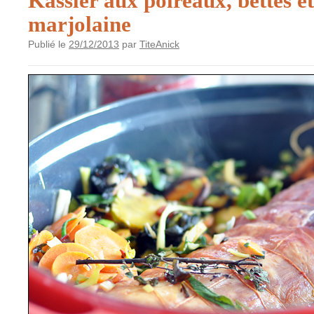
Kassler aux poireaux, bettes et
marjolaine
Publié le
29/12/2013
par
TiteAnick