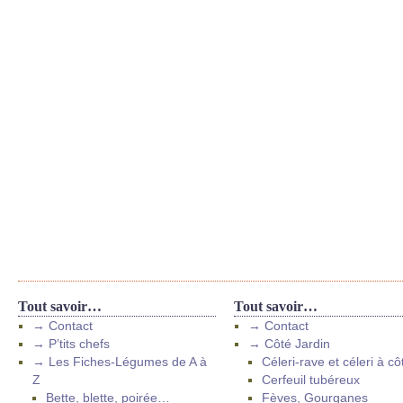
Tout savoir…
Tout savoir…
→ Contact
→ Contact
→ P’tits chefs
→ Côté Jardin
→ Les Fiches-Légumes de A à
Céleri-rave et céleri à cô
Z
Cerfeuil tubéreux
Bette, blette, poirée…
Fèves, Gourganes