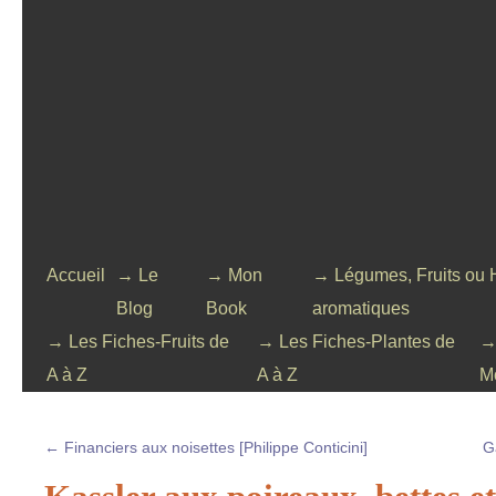
Accueil
→ Le
→ Mon
→ Légumes, Fruits ou 
Blog
Book
aromatiques
→ Les Fiches-Fruits de
→ Les Fiches-Plantes de
→
A à Z
A à Z
M
←
Financiers aux noisettes [Philippe Conticini]
G