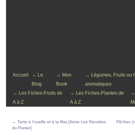
Accueil
→ Le
→ Mon
→ Légumes, Fruits ou 
Blog
Book
aromatiques
→ Les Fiches-Fruits de
→ Les Fiches-Plantes de
→
A à Z
A à Z
M
←
Tarte à l’oseille et à la fêta [Anne Les Recettes
Pêches (o
du Panier]