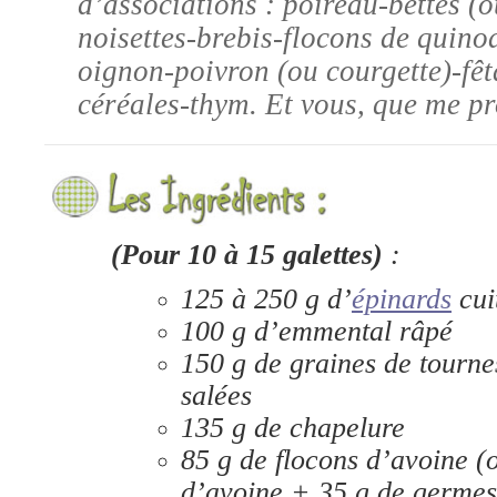
d’associations : poireau-bettes (o
noisettes-brebis
-flocons de quino
oignon-poivron (ou courgette)-fê
céréales-thym. Et vous, que me p
(Pour 10 à 15 galettes)
:
125 à 250 g d’
épinards
cui
100 g d’emmental râpé
150 g de graines de tourne
salées
135 g de chapelure
85 g de flocons d’avoine (
d’avoine + 35 g de germes