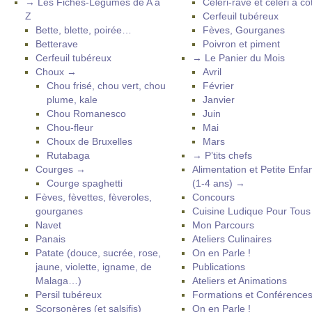
→ Les Fiches-Légumes de A à
Céleri-rave et céleri à cô
Z
Cerfeuil tubéreux
Bette, blette, poirée…
Fèves, Gourganes
Betterave
Poivron et piment
Cerfeuil tubéreux
→ Le Panier du Mois
Choux →
Avril
Chou frisé, chou vert, chou
Février
plume, kale
Janvier
Chou Romanesco
Juin
Chou-fleur
Mai
Choux de Bruxelles
Mars
Rutabaga
→ P’tits chefs
Courges →
Alimentation et Petite Enfa
Courge spaghetti
(1-4 ans) →
Fèves, fèvettes, fèveroles,
Concours
gourganes
Cuisine Ludique Pour Tou
Navet
Mon Parcours
Panais
Ateliers Culinaires
Patate (douce, sucrée, rose,
On en Parle !
jaune, violette, igname, de
Publications
Malaga…)
Ateliers et Animations
Persil tubéreux
Formations et Conférence
Scorsonères (et salsifis)
On en Parle !