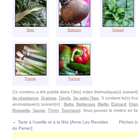
Bette
Betterave
Épinard
Poireau
Poivron
Ce contenu a été publié dans l'(les) index thématique(s) suivant(
de résistance
,
Graines
,
Oeufs
,
Se saler l'bec
. Il contient le(s) f
aromatique(s) suivant(s) :
Bette
,
Betterave
,
Blette
,
Epinard
,
Oig
Roquette
,
Sauge
,
Thym
,
Tournesol
. Vous pouvez le mettre en f
←
Tarte à l’oseille et à la fêta [Anne Les Recettes
Pêches (o
du Panier]