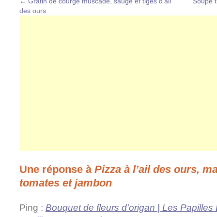
←
Gratin de courge muscade, sauge et tiges d’ail
Soupe t
des ours
Une réponse à
Pizza à l’ail des ours, ma
tomates et jambon
Ping :
Bouquet de fleurs d'origan | Les Papille