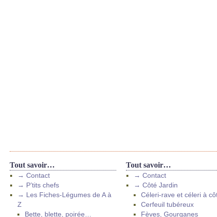
Tout savoir…
Tout savoir…
→ Contact
→ Contact
→ P’tits chefs
→ Côté Jardin
→ Les Fiches-Légumes de A à
Céleri-rave et céleri à cô
Z
Cerfeuil tubéreux
Bette, blette, poirée…
Fèves, Gourganes