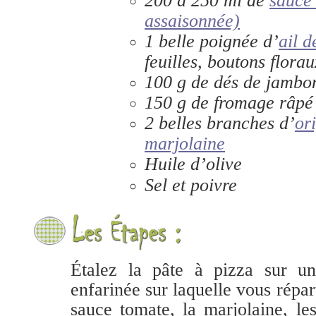
200 à 250 ml de
sauce
assaisonnée)
1 belle poignée d’
ail d
feuilles, boutons florau
100 g de dés de jambo
150 g de fromage râpé
2 belles branches d’
or
marjolaine
Huile d’olive
Sel et poivre
Étalez la pâte à pizza sur u
enfarinée sur laquelle vous répar
sauce tomate, la marjolaine, le