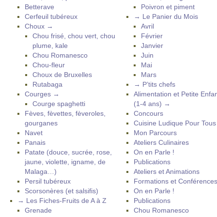
Betterave
Poivron et piment
Cerfeuil tubéreux
→ Le Panier du Mois
Choux →
Avril
Chou frisé, chou vert, chou
Février
plume, kale
Janvier
Chou Romanesco
Juin
Chou-fleur
Mai
Choux de Bruxelles
Mars
Rutabaga
→ P’tits chefs
Courges →
Alimentation et Petite Enfa
Courge spaghetti
(1-4 ans) →
Fèves, fèvettes, fèveroles,
Concours
gourganes
Cuisine Ludique Pour Tou
Navet
Mon Parcours
Panais
Ateliers Culinaires
Patate (douce, sucrée, rose,
On en Parle !
jaune, violette, igname, de
Publications
Malaga…)
Ateliers et Animations
Persil tubéreux
Formations et Conférence
Scorsonères (et salsifis)
On en Parle !
→ Les Fiches-Fruits de A à Z
Publications
Grenade
Chou Romanesco