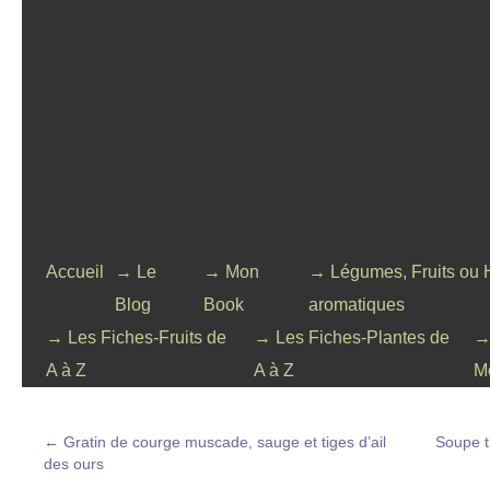
Accueil
→ Le
→ Mon
→ Légumes, Fruits ou 
Blog
Book
aromatiques
→ Les Fiches-Fruits de
→ Les Fiches-Plantes de
→
A à Z
A à Z
M
←
Gratin de courge muscade, sauge et tiges d’ail
Soupe t
des ours