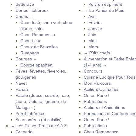
Betterave
Poivron et piment
Cerfeuil tubéreux
→ Le Panier du Mois
Choux →
Avril
Chou frisé, chou vert, chou
Février
plume, kale
Janvier
Chou Romanesco
Juin
Chou-fleur
Mai
Choux de Bruxelles
Mars
Rutabaga
→ P’tits chefs
Courges →
Alimentation et Petite Enfa
Courge spaghetti
(1-4 ans) →
Fèves, fèvettes, fèveroles,
Concours
gourganes
Cuisine Ludique Pour Tou
Navet
Mon Parcours
Panais
Ateliers Culinaires
Patate (douce, sucrée, rose,
On en Parle !
jaune, violette, igname, de
Publications
Malaga…)
Ateliers et Animations
Persil tubéreux
Formations et Conférence
Scorsonères (et salsifis)
On en Parle !
→ Les Fiches-Fruits de A à Z
Publications
Grenade
Chou Romanesco