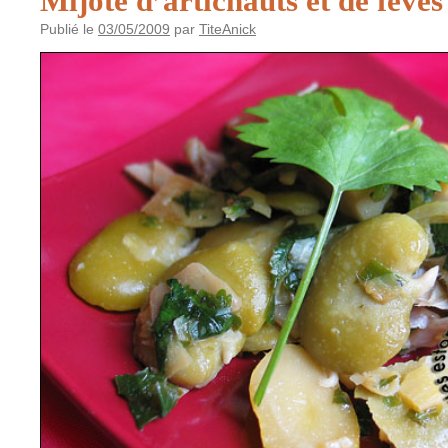
Mijoté d’artichauts et de fèves
Publié le
03/05/2009
par
TiteAnick