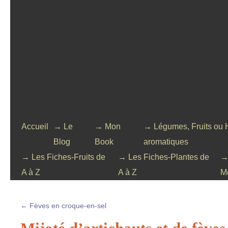
Accueil
→ Le
→ Mon
→ Légumes, Fruits ou 
Blog
Book
aromatiques
→ Les Fiches-Fruits de
→ Les Fiches-Plantes de
→
A à Z
A à Z
M
←
Fèves en croque-en-sel