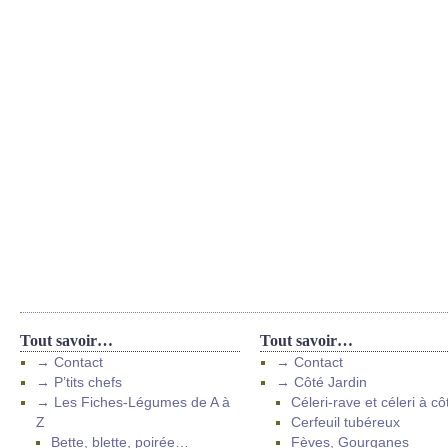
Tout savoir…
Tout savoir…
→ Contact
→ Contact
→ P’tits chefs
→ Côté Jardin
→ Les Fiches-Légumes de A à
Céleri-rave et céleri à cô
Z
Cerfeuil tubéreux
Bette, blette, poirée…
Fèves, Gourganes