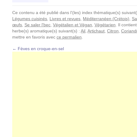
Ce contenu a été publié dans l'(les) index thématique(s) suivant(
Légumes cuisinés
,
Livres et revues
,
Méditerranéen (Crétois)
,
Sa
œufs
,
Se saler l'bec
,
Végétalien et Végan
,
Végétarien
. Il contien
herbe(s) aromatique(s) suivant(s) :
Ail
,
Artichaut
,
Citron
,
Coriand
mettre en favoris avec
ce permalien
.
←
Fèves en croque-en-sel