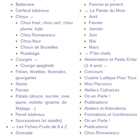
Betterave
Poivron et piment
Cerfeuil tubéreux
→ Le Panier du Mois
Choux →
Avril
Chou frisé, chou vert, chou
Février
plume, kale
Janvier
Chou Romanesco
Juin
Chou-fleur
Mai
Choux de Bruxelles
Mars
Rutabaga
→ P’tits chefs
Courges →
Alimentation et Petite Enfa
Courge spaghetti
(1-4 ans) →
Fèves, fèvettes, fèveroles,
Concours
gourganes
Cuisine Ludique Pour Tou
Navet
Mon Parcours
Panais
Ateliers Culinaires
Patate (douce, sucrée, rose,
On en Parle !
jaune, violette, igname, de
Publications
Malaga…)
Ateliers et Animations
Persil tubéreux
Formations et Conférence
Scorsonères (et salsifis)
On en Parle !
→ Les Fiches-Fruits de A à Z
Publications
Grenade
Chou Romanesco