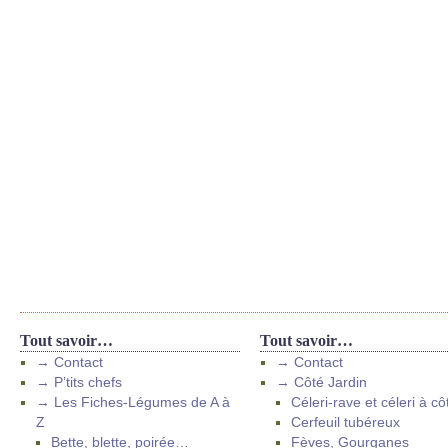
Tout savoir…
Tout savoir…
→ Contact
→ Contact
→ P’tits chefs
→ Côté Jardin
→ Les Fiches-Légumes de A à
Céleri-rave et céleri à cô
Z
Cerfeuil tubéreux
Bette, blette, poirée…
Fèves, Gourganes