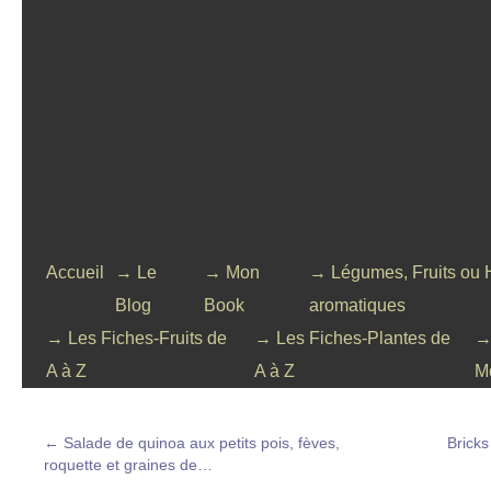
Accueil
→ Le
→ Mon
→ Légumes, Fruits ou 
Blog
Book
aromatiques
→ Les Fiches-Fruits de
→ Les Fiches-Plantes de
→
A à Z
A à Z
M
←
Salade de quinoa aux petits pois, fèves,
Bricks
roquette et graines de…