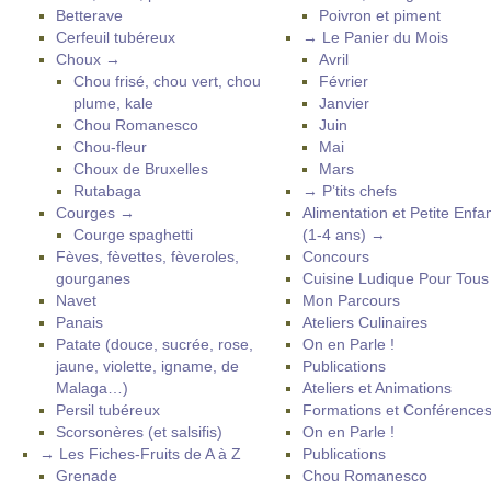
Betterave
Poivron et piment
Cerfeuil tubéreux
→ Le Panier du Mois
Choux →
Avril
Chou frisé, chou vert, chou
Février
plume, kale
Janvier
Chou Romanesco
Juin
Chou-fleur
Mai
Choux de Bruxelles
Mars
Rutabaga
→ P’tits chefs
Courges →
Alimentation et Petite Enfa
Courge spaghetti
(1-4 ans) →
Fèves, fèvettes, fèveroles,
Concours
gourganes
Cuisine Ludique Pour Tou
Navet
Mon Parcours
Panais
Ateliers Culinaires
Patate (douce, sucrée, rose,
On en Parle !
jaune, violette, igname, de
Publications
Malaga…)
Ateliers et Animations
Persil tubéreux
Formations et Conférence
Scorsonères (et salsifis)
On en Parle !
→ Les Fiches-Fruits de A à Z
Publications
Grenade
Chou Romanesco