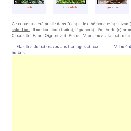
Bette
Ciboulette
Oignon vert
Ce contenu a été publié dans l'(les) index thématique(s) suivant(
saler l'bec
. Il contient le(s) fruit(s), légume(s) et/ou herbe(s) ar
Ciboulette
,
Fane
,
Oignon vert
,
Poirée
. Vous pouvez le mettre en
←
Galettes de betteraves aux fromages et aux
Velouté 
herbes