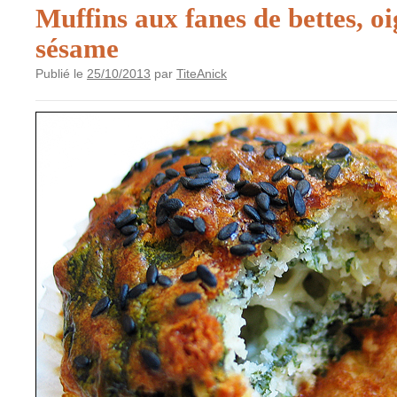
Muffins aux fanes de bettes, oi
sésame
Publié le
25/10/2013
par
TiteAnick