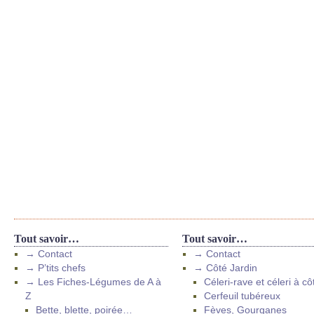
Tout savoir…
Tout savoir…
→ Contact
→ Contact
→ P’tits chefs
→ Côté Jardin
→ Les Fiches-Légumes de A à
Céleri-rave et céleri à cô
Z
Cerfeuil tubéreux
Bette, blette, poirée…
Fèves, Gourganes