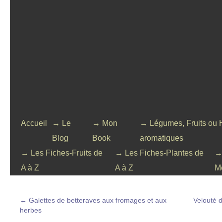
Accueil
→ Le
→ Mon
→ Légumes, Fruits ou 
Blog
Book
aromatiques
→ Les Fiches-Fruits de
→ Les Fiches-Plantes de
→
A à Z
A à Z
M
←
Galettes de betteraves aux fromages et aux
Velouté 
herbes