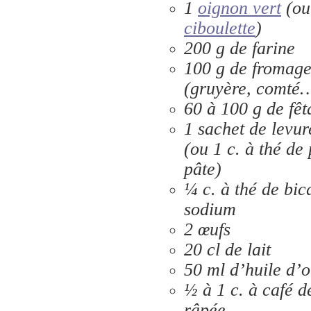
1
oignon vert
(ou
ciboulette
)
200 g de farine
100 g de fromage
(gruyère, comté
60 à 100 g de fêt
1 sachet de levu
(ou 1 c. à thé de
pâte)
¼ c. à thé de bi
sodium
2 œufs
20 cl de lait
50 ml d’huile d’o
½ à 1 c. à café 
râpée