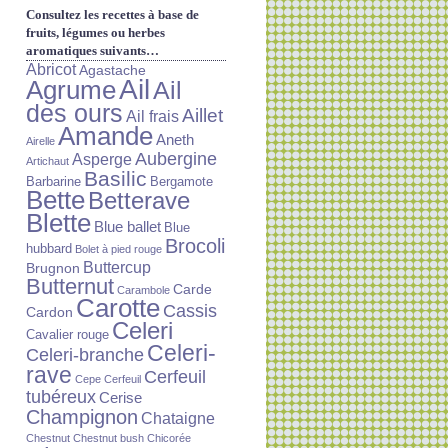
Consultez les recettes à base de
fruits, légumes ou herbes
aromatiques suivants…
Abricot
Agastache
Ail
Agrume
Ail
des ours
Aillet
Ail frais
Amande
Aneth
Airelle
Aubergine
Asperge
Artichaut
Basilic
Barbarine
Bergamote
Bette
Betterave
Blette
Blue ballet
Blue
Brocoli
hubbard
Bolet à pied rouge
Buttercup
Brugnon
Butternut
Carde
Carambole
Carotte
Cassis
Cardon
Celeri
Cavalier rouge
Celeri-
Celeri-branche
rave
Cerfeuil
Cepe
Cerfeuil
tubéreux
Cerise
Champignon
Chataigne
Chestnut
Chestnut bush
Chicorée