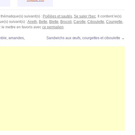
 thématique(s) suivant(s) :
Poêlées et sautés
,
Se saler l'bec
. Il contient le(s)
ue(s) suivant(s) :
Aneth
,
Bette
,
Blette
,
Brocoli
,
Carotte
,
Ciboulette
,
Courgette
,
 le mettre en favoris avec
ce permalien
.
umble, amandes,
Sandwichs aux œufs, courgettes et ciboulette
→