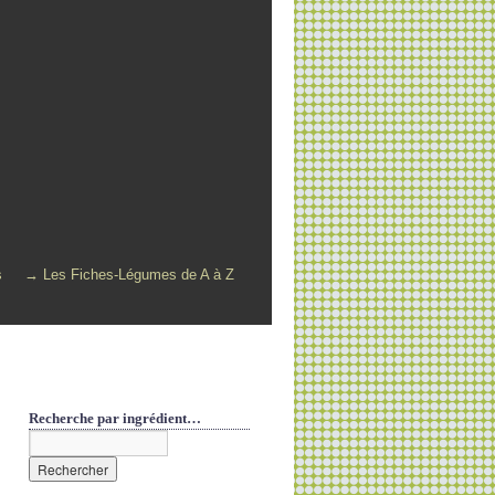
s
→ Les Fiches-Légumes de A à Z
Recherche par ingrédient…