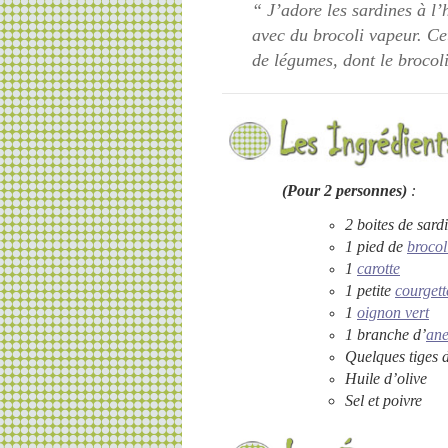
“
J’adore les sardines à l’
avec du brocoli vapeur. Cet
de légumes, dont le brocol
(Pour 2 personnes)
:
2 boites de sardi
1 pied de
brocol
1
carotte
1 petite
courgett
1
oignon vert
1 branche d’
ane
Quelques tiges 
Huile d’olive
Sel et poivre