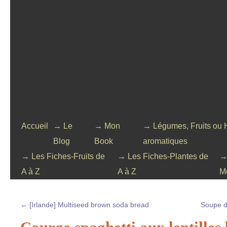
Accueil
→ Le
→ Mon
→ Légumes, Fruits ou 
Blog
Book
aromatiques
→ Les Fiches-Fruits de
→ Les Fiches-Plantes de
→
A à Z
A à Z
M
←
[Irlande] Multiseed brown soda bread
Soupe d