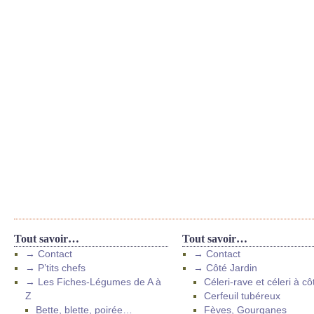
Tout savoir…
Tout savoir…
→ Contact
→ Contact
→ P’tits chefs
→ Côté Jardin
→ Les Fiches-Légumes de A à
Céleri-rave et céleri à cô
Z
Cerfeuil tubéreux
Bette, blette, poirée…
Fèves, Gourganes