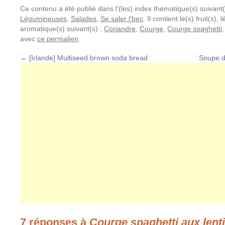
Ce contenu a été publié dans l'(les) index thématique(s) suivant(
Légumineuses
,
Salades
,
Se saler l'bec
. Il contient le(s) fruit(s)
aromatique(s) suivant(s) :
Coriandre
,
Courge
,
Courge spaghetti
avec
ce permalien
.
←
[Irlande] Multiseed brown soda bread
Soupe d
7 réponses à
Courge spaghetti aux lent