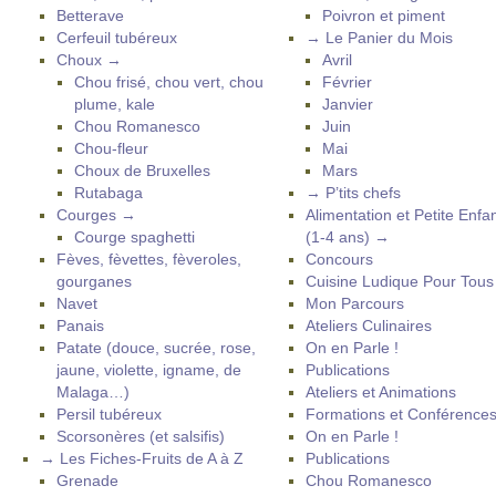
Betterave
Poivron et piment
Cerfeuil tubéreux
→ Le Panier du Mois
Choux →
Avril
Chou frisé, chou vert, chou
Février
plume, kale
Janvier
Chou Romanesco
Juin
Chou-fleur
Mai
Choux de Bruxelles
Mars
Rutabaga
→ P’tits chefs
Courges →
Alimentation et Petite Enfa
Courge spaghetti
(1-4 ans) →
Fèves, fèvettes, fèveroles,
Concours
gourganes
Cuisine Ludique Pour Tou
Navet
Mon Parcours
Panais
Ateliers Culinaires
Patate (douce, sucrée, rose,
On en Parle !
jaune, violette, igname, de
Publications
Malaga…)
Ateliers et Animations
Persil tubéreux
Formations et Conférence
Scorsonères (et salsifis)
On en Parle !
→ Les Fiches-Fruits de A à Z
Publications
Grenade
Chou Romanesco