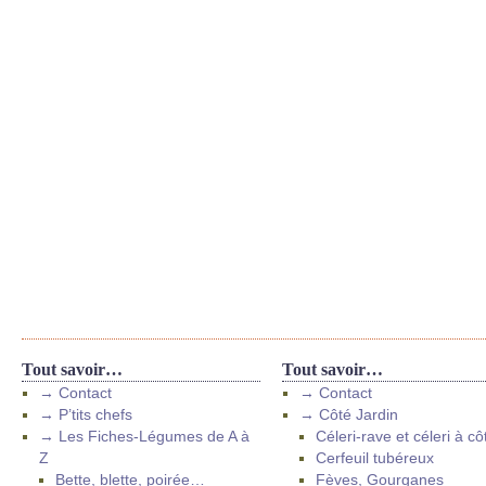
Tout savoir…
Tout savoir…
→ Contact
→ Contact
→ P’tits chefs
→ Côté Jardin
→ Les Fiches-Légumes de A à
Céleri-rave et céleri à cô
Z
Cerfeuil tubéreux
Bette, blette, poirée…
Fèves, Gourganes