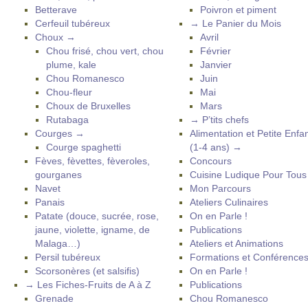
Betterave
Poivron et piment
Cerfeuil tubéreux
→ Le Panier du Mois
Choux →
Avril
Chou frisé, chou vert, chou
Février
plume, kale
Janvier
Chou Romanesco
Juin
Chou-fleur
Mai
Choux de Bruxelles
Mars
Rutabaga
→ P’tits chefs
Courges →
Alimentation et Petite Enfa
Courge spaghetti
(1-4 ans) →
Fèves, fèvettes, fèveroles,
Concours
gourganes
Cuisine Ludique Pour Tou
Navet
Mon Parcours
Panais
Ateliers Culinaires
Patate (douce, sucrée, rose,
On en Parle !
jaune, violette, igname, de
Publications
Malaga…)
Ateliers et Animations
Persil tubéreux
Formations et Conférence
Scorsonères (et salsifis)
On en Parle !
→ Les Fiches-Fruits de A à Z
Publications
Grenade
Chou Romanesco