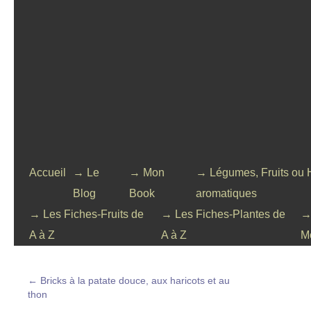
Accueil
→ Le
→ Mon
→ Légumes, Fruits ou 
Blog
Book
aromatiques
→ Les Fiches-Fruits de
→ Les Fiches-Plantes de
→
A à Z
A à Z
M
←
Bricks à la patate douce, aux haricots et au
thon