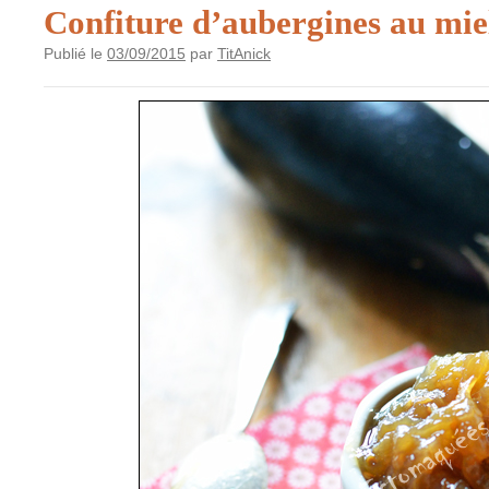
Confiture d’aubergines au miel
Publié le
03/09/2015
par
TitAnick