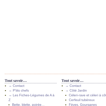
Tout savoir…
Tout savoir…
→ Contact
→ Contact
→ P’tits chefs
→ Côté Jardin
→ Les Fiches-Légumes de A à
Céleri-rave et céleri à cô
Z
Cerfeuil tubéreux
Bette, blette, poirée…
Fèves, Gourganes