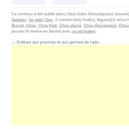
Ce contenu a été publié dans l'(les) index thématique(s) suivant(
Salades
,
Se saler l'bec
. Il contient le(s) fruit(s), légume(s) et/o
Brocoli
,
Chou
,
Chou frisé
,
Chou plume
,
Chou Romanesco
,
Chou 
pouvez le mettre en favoris avec
ce permalien
.
←
Endives aux pommes et aux germes de radis