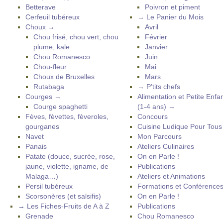
Betterave
Poivron et piment
Cerfeuil tubéreux
→ Le Panier du Mois
Choux →
Avril
Chou frisé, chou vert, chou
Février
plume, kale
Janvier
Chou Romanesco
Juin
Chou-fleur
Mai
Choux de Bruxelles
Mars
Rutabaga
→ P’tits chefs
Courges →
Alimentation et Petite Enfa
Courge spaghetti
(1-4 ans) →
Fèves, fèvettes, fèveroles,
Concours
gourganes
Cuisine Ludique Pour Tou
Navet
Mon Parcours
Panais
Ateliers Culinaires
Patate (douce, sucrée, rose,
On en Parle !
jaune, violette, igname, de
Publications
Malaga…)
Ateliers et Animations
Persil tubéreux
Formations et Conférence
Scorsonères (et salsifis)
On en Parle !
→ Les Fiches-Fruits de A à Z
Publications
Grenade
Chou Romanesco