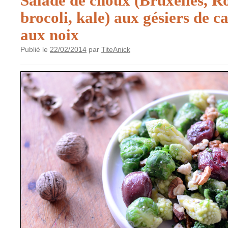
Salade de choux (Bruxelles, 
brocoli, kale) aux gésiers de c
aux noix
Publié le
22/02/2014
par
TiteAnick