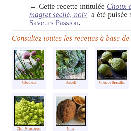
→ Cette recette intitulée
Choux d
magret séché, noix
a été puisée s
Saveurs Passion
.
Consultez toutes les recettes à base d
Ciboulette
Brocoli
Chou de Bruxelles
Chou Romanesco
Noix