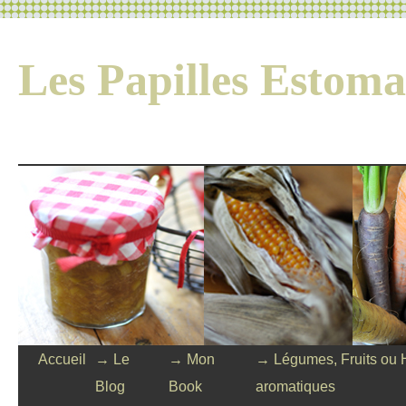
Les Papilles Esto
Accueil
→ Le
→ Mon
→ Légumes, Fruits ou 
Blog
Book
aromatiques