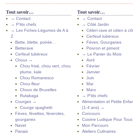
Tout savoir…
Tout savoir…
→ Contact
→ Contact
→ P’tits chefs
→ Côté Jardin
→ Les Fiches-Légumes de A à
Céleri-rave et céleri à cô
Z
Cerfeuil tubéreux
Bette, blette, poirée…
Fèves, Gourganes
Betterave
Poivron et piment
Cerfeuil tubéreux
→ Le Panier du Mois
Choux →
Avril
Chou frisé, chou vert, chou
Février
plume, kale
Janvier
Chou Romanesco
Juin
Chou-fleur
Mai
Choux de Bruxelles
Mars
Rutabaga
→ P’tits chefs
Courges →
Alimentation et Petite Enfa
Courge spaghetti
(1-4 ans) →
Fèves, fèvettes, fèveroles,
Concours
gourganes
Cuisine Ludique Pour Tou
Navet
Mon Parcours
Panais
Ateliers Culinaires