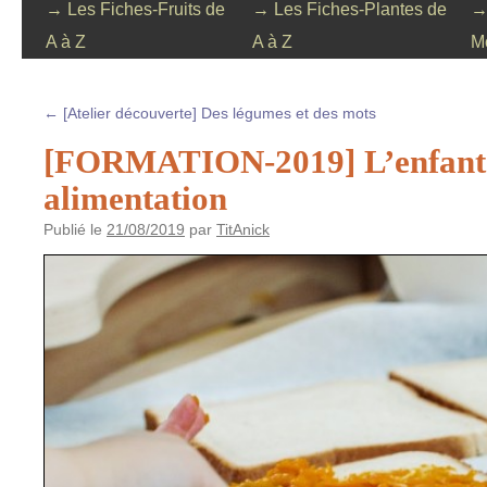
→ Les Fiches-Fruits de
→ Les Fiches-Plantes de
→
A à Z
A à Z
M
←
[Atelier découverte] Des légumes et des mots
[FORMATION-2019] L’enfant 
alimentation
Publié le
21/08/2019
par
TitAnick