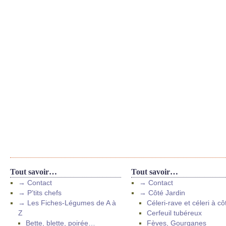
Tout savoir…
Tout savoir…
→ Contact
→ Contact
→ P’tits chefs
→ Côté Jardin
→ Les Fiches-Légumes de A à
Céleri-rave et céleri à cô
Z
Cerfeuil tubéreux
Bette, blette, poirée…
Fèves, Gourganes