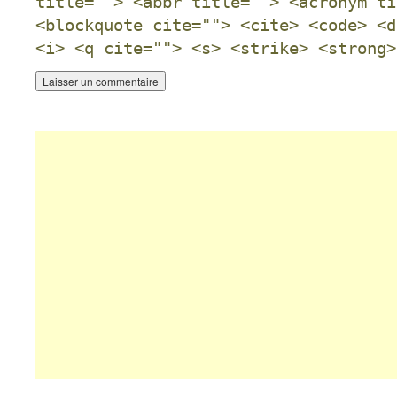
title=""> <abbr title=""> <acronym ti
<blockquote cite=""> <cite> <code> <d
<i> <q cite=""> <s> <strike> <strong>