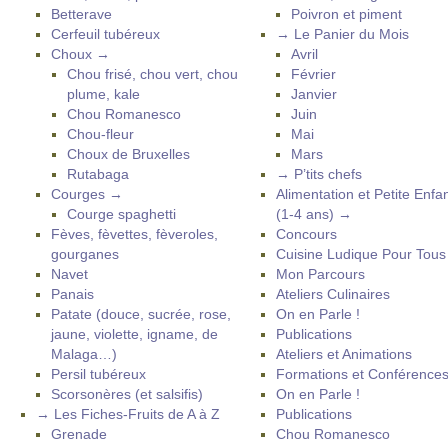
Betterave
Poivron et piment
Cerfeuil tubéreux
→ Le Panier du Mois
Choux →
Avril
Chou frisé, chou vert, chou
Février
plume, kale
Janvier
Chou Romanesco
Juin
Chou-fleur
Mai
Choux de Bruxelles
Mars
Rutabaga
→ P’tits chefs
Courges →
Alimentation et Petite Enfa
Courge spaghetti
(1-4 ans) →
Fèves, fèvettes, fèveroles,
Concours
gourganes
Cuisine Ludique Pour Tou
Navet
Mon Parcours
Panais
Ateliers Culinaires
Patate (douce, sucrée, rose,
On en Parle !
jaune, violette, igname, de
Publications
Malaga…)
Ateliers et Animations
Persil tubéreux
Formations et Conférence
Scorsonères (et salsifis)
On en Parle !
→ Les Fiches-Fruits de A à Z
Publications
Grenade
Chou Romanesco