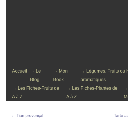
Accueil
→ Le
→ Mon
→ Légumes, Fruits ou 
Blog
Book
aromatiques
→ Les Fiches-Fruits de
→ Les Fiches-Plantes de
→
A à Z
A à Z
M
←
Tian provençal
Tarte a