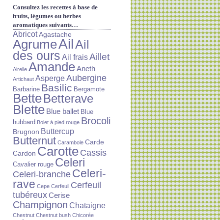
Consultez les recettes à base de
fruits, légumes ou herbes
aromatiques suivants…
Abricot
Agastache
Ail
Agrume
Ail
des ours
Aillet
Ail frais
Amande
Aneth
Airelle
Aubergine
Asperge
Artichaut
Basilic
Barbarine
Bergamote
Bette
Betterave
Blette
Blue ballet
Blue
Brocoli
hubbard
Bolet à pied rouge
Buttercup
Brugnon
Butternut
Carde
Carambole
Carotte
Cassis
Cardon
Celeri
Cavalier rouge
Celeri-
Celeri-branche
rave
Cerfeuil
Cepe
Cerfeuil
tubéreux
Cerise
Champignon
Chataigne
Chestnut
Chestnut bush
Chicorée