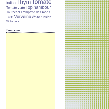
Tomate
Thym
indian
Topinambour
Tomate verte
Tournesol
Trompette des morts
Verveine
White russian
Truffe
White ursa
Pour vous…