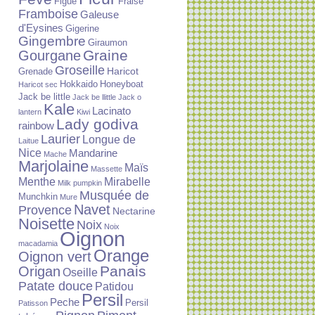
Figue
Fraise
Framboise
Galeuse
d'Eysines
Gigerine
Gingembre
Giraumon
Graine
Gourgane
Groseille
Haricot
Grenade
Hokkaido
Honeyboat
Haricot sec
Jack be little
Jack be llittle
Jack o
Kale
Lacinato
lantern
Kiwi
Lady godiva
rainbow
Laurier
Longue de
Laitue
Nice
Mandarine
Mache
Marjolaine
Maïs
Massette
Menthe
Mirabelle
Milk pumpkin
Musquée de
Munchkin
Mure
Navet
Provence
Nectarine
Noisette
Noix
Noix
Oignon
macadamia
Orange
Oignon vert
Panais
Origan
Oseille
Patate douce
Patidou
Persil
Peche
Persil
Patisson