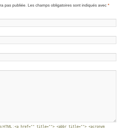
a pas publiée.
Les champs obligatoires sont indiqués avec
*
ts
HTML
:
<a href="" title=""> <abbr title=""> <acronym