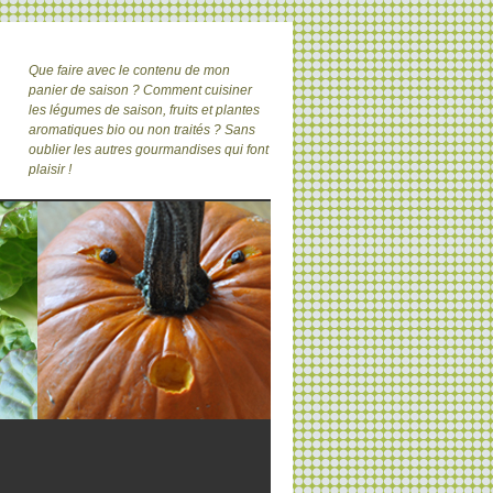
Que faire avec le contenu de mon
panier de saison ? Comment cuisiner
les légumes de saison, fruits et plantes
aromatiques bio ou non traités ? Sans
oublier les autres gourmandises qui font
plaisir !