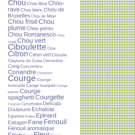
Chou
Chou-
Chou-fleur
rave
Chou de
Chou blanc
Bruxelles
Chou de Milan
Chou frisé
Chou
plume
Chou pointu
Chou Romanesco
Chou
Chou vert
rouge
Ciboulette
Citre
Citron
Citron vert
Citrouille
Claytone de Cuba
Clémentine
Coing
Concombre
Coriandre
Cornichon
Courge
Courge
muscade
Courge musquée
Courge
Courge
poivrée
Courgette
spaghetti
Delicata
Cynorhodon
Cresson
Echalote
Doubeurre
Epinard
Eglantine
Endive
Fenouil
Fane
Estragon
Fenouil aromatique
Fleur
Feve