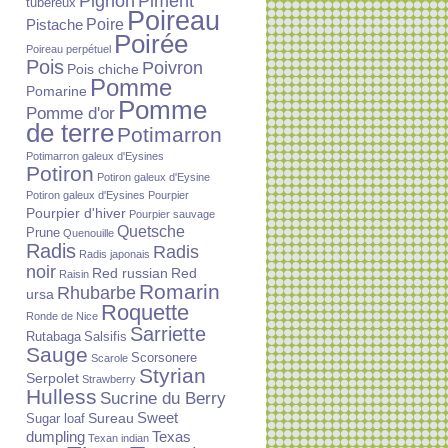
Piment
Pignon
tubéreux
Poireau
Poire
Pistache
Poirée
Poireau perpétuel
Pois
Poivron
Pois chiche
Pomme
Pomarine
Pomme
Pomme d'or
de terre
Potimarron
Potimarron galeux d'Eysines
Potiron
Potiron galeux d'Eysine
Potiron galeux d'Eysines
Pourpier
Pourpier d'hiver
Pourpier sauvage
Quetsche
Prune
Quenouille
Radis
Radis
Radis japonais
noir
Red russian
Red
Raisin
Romarin
Rhubarbe
ursa
Roquette
Ronde de Nice
Sarriette
Rutabaga
Salsifis
Sauge
Scorsonere
Scarole
Styrian
Serpolet
Strawberry
Hulless
Sucrine du Berry
Sureau
Sweet
Sugar loaf
dumpling
Texas
Texan indian