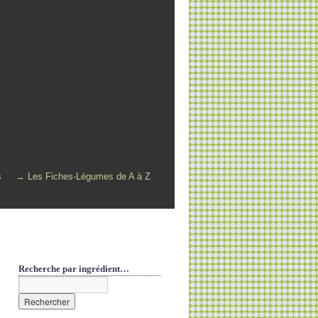
s
→ Les Fiches-Légumes de A à Z
Recherche par ingrédient…