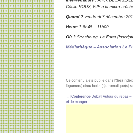
Intervenantes :
Anick DECARIE-LEH
Cécile ROUX, EJE à la micro-crèch
Quand ?
vendredi 7 décembre 20
Heure ?
8h45 – 11h00
Où ?
Strasbourg, Le Furet (inscripti
Médiathèque – Association Le Fu
Ce contenu a été publié dans l'(les) index
légume(s) et/ou herbe(s) aromatique(s) su
←
[Conférence-Débat] Autour du repas – Le
et de manger