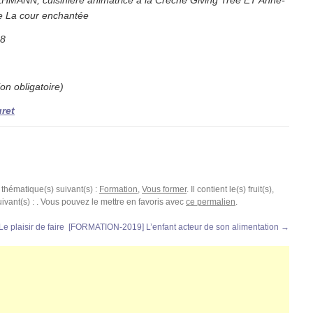
MANN, cuisinière animatrice à la Crèche Giving Tree ET Anne-
e La cour enchantée
18
on obligatoire)
ret
 thématique(s) suivant(s) :
Formation
,
Vous former
. Il contient le(s) fruit(s),
ivant(s) : . Vous pouvez le mettre en favoris avec
ce permalien
.
 plaisir de faire
[FORMATION-2019] L’enfant acteur de son alimentation
→