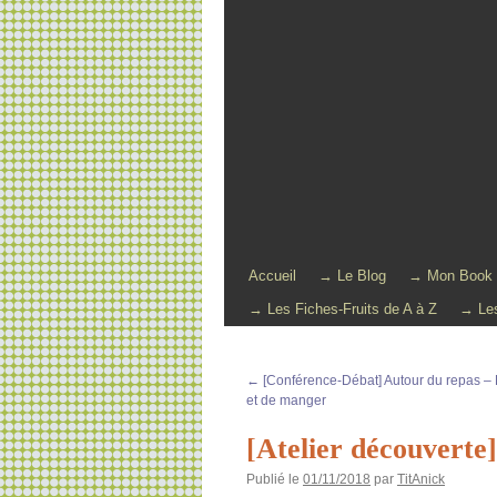
Accueil
→ Le Blog
→ Mon Book
→ Les Fiches-Fruits de A à Z
→ Les
←
[Conférence-Débat] Autour du repas – Le
et de manger
[Atelier découverte
Publié le
01/11/2018
par
TitAnick