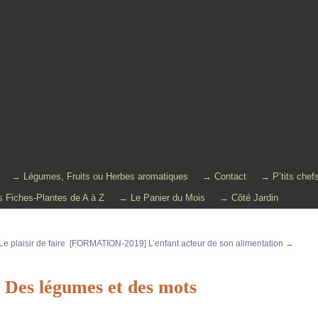
→ Légumes, Fruits ou Herbes aromatiques
→ Contact
→ P’tits chef
 Fiches-Plantes de A à Z
→ Le Panier du Mois
→ Côté Jardin
 plaisir de faire
[FORMATION-2019] L’enfant acteur de son alimentation
→
] Des légumes et des mots